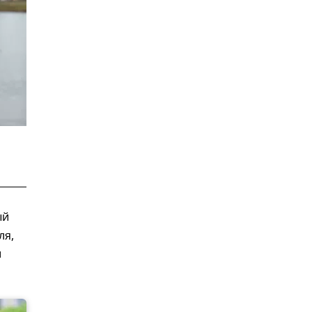
ый
ля,
и