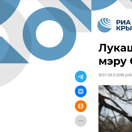
Лука
мэру
19:57 09.11.2018
(обн