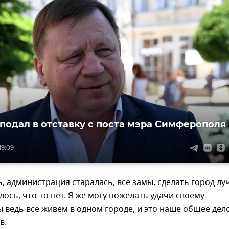
подал в отставку с поста мэра Симферополя
19:09
, администрация старалась, все замы, сделать город лу
лось, что-то нет. Я же могу пожелать удачи своему
 ведь все живем в одном городе, и это наше общее дел
в.