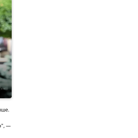
чше.
о", —