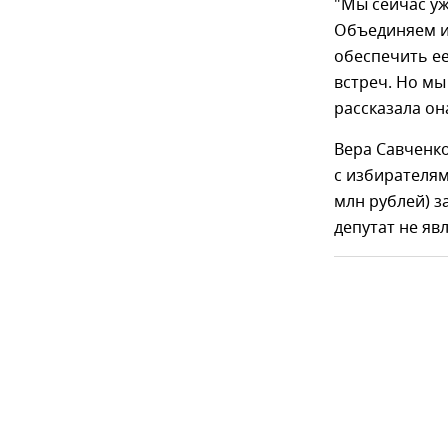
"Мы сейчас у
Объединяем и
обеспечить ее
встреч. Но мы
рассказала он
Вера Савченко
с избирателями
млн рублей) з
депутат не яв