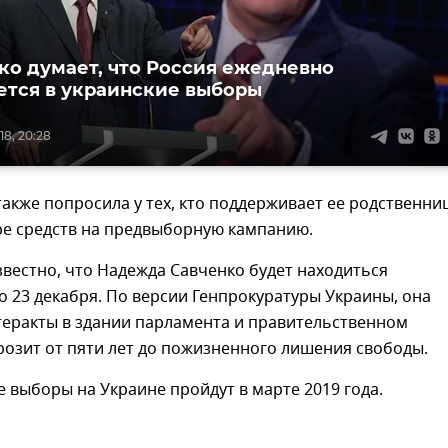
о думает, что Россия ежедневно
тся в украинские выборы
18, 20:28
акже попросила у тех, кто поддерживает ее родственниц
ре средств на предвыборную кампанию.
звестно, что Надежда Савченко будет находиться
о 23 декабря. По версии Генпрокуратуры Украины, она
теракты в здании парламента и правительственном
грозит от пяти лет до пожизненного лишения свободы.
 выборы на Украине пройдут в марте 2019 года.