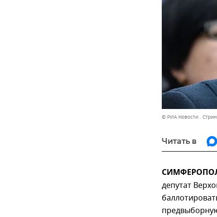
© РИА Новости . Стрин
Читать в
СИМФЕРОПОЛЬ
депутат Верх
баллотировать
предвыборную