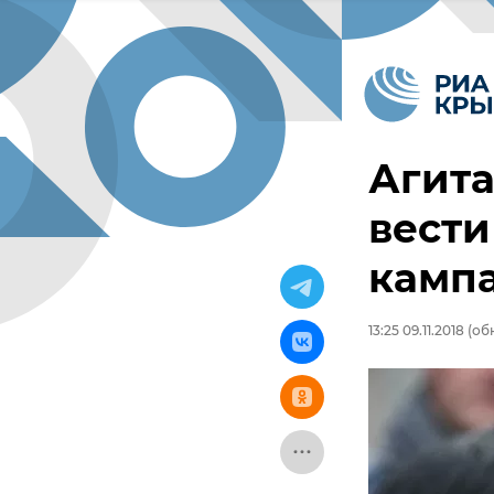
Агита
вест
камп
13:25 09.11.2018
(обн