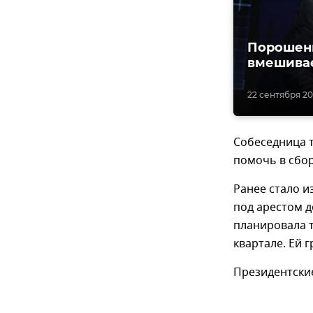
Порошенк
вмешивае
22 сентября 20
Собеседница т
помочь в сбо
Ранее стало и
под арестом д
планировала 
квартале. Ей 
Президентские