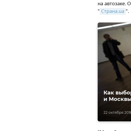
на автозаке. 
"
Страна.ua
".
Как выбо
и Москвы
22 октября 2018