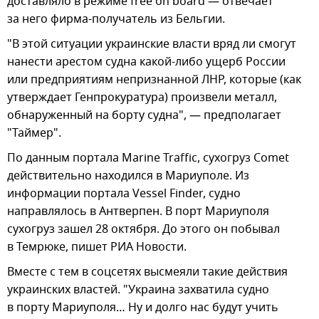
доставляло в режиме free on board — отвечает
за него фирма-получатель из Бельгии.
"В этой ситуации украинские власти вряд ли смогут
нанести арестом судна какой-либо ущерб России
или предприятиям непризнанной ЛНР, которые (как
утверждает Генпрокуратура) произвели металл,
обнаруженный на борту судна", — предполагает
"Таймер".
По данным портала Marine Traffic, сухогруз Comet
действительно находился в Мариуполе. Из
информации портала Vessel Finder, судно
направлялось в Антверпен. В порт Мариуполя
сухогруз зашел 28 октября. До этого он побывал
в Темрюке, пишет РИА Новости.
Вместе с тем в соцсетях высмеяли такие действия
украинских властей. "Украина захватила судно
в порту Мариуполя… Ну и долго нас будут учить