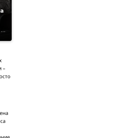
на
х
 –
росто
лена
йса
ение