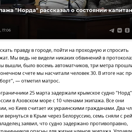
пажа "Норда" рассказал о состоянии капита
, 17:06
кать правду в городе, пойти на проходную и спросить
ржат. Мы ведь не видели никаких обвинений в протокола
Мы вышли, было восемь автоматчиков, три метра прошли
 конечном счете мы насчитали человек 30. В итоге нас п
 борт", — отметил матрос.
ограничники 25 марта задержали крымское судно "Норд"
ссии в Азовском море с 10 членами экипажа. Все они
ии, но Киев считает их украинскими гражданами. Два ч
и вернуться в Крым через Белоруссию, семь сняли с ре
владелец заявил, что судно задержано противоправно,
граничников опасны для жизни членов экипажа. Управл