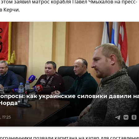
 этом заявил матрос корабля Павел Чмыхалов на пресс-
в Керчи.
опросы: как украинские силовики давили н
Норда"
 17:25
ограничники позвали капитана на катер для составлени