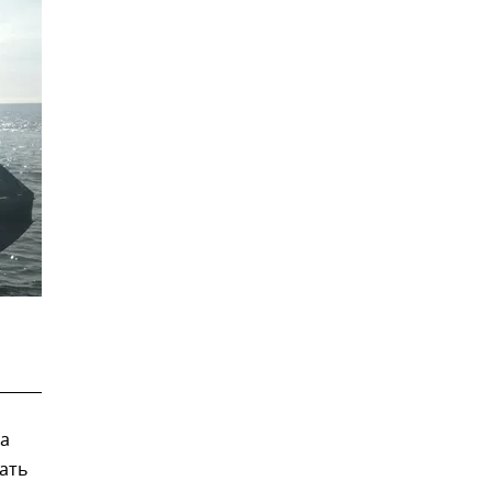
а
ать