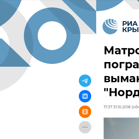
Матро
погр
выман
"Норд
17:37 31.10.2018
(обн