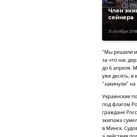
Член эки
сейнера
31 октября 2018
"Мы решили ис
за что нас де
до 6 апреля. 
уже десять, в
"закинули" на
Украинские п
под флагом Ро
граждане Росс
экипажа сумел
в Минск. Судо
а действия по