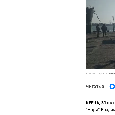
© Фото: государствен
Читать в
КЕРЧЬ, 31 ок
"Норд" Влади