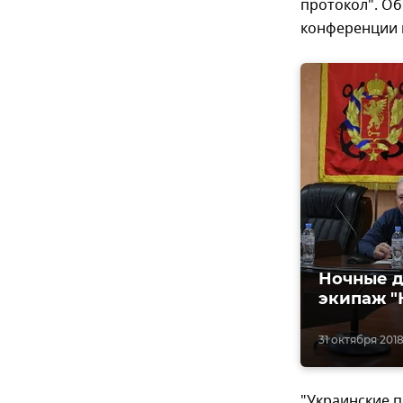
протокол". Об
конференции 
Ночные д
экипаж "
31 октября 2018,
"Украинские п