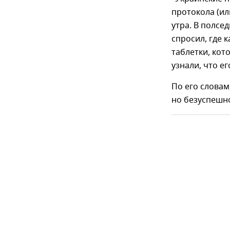
протокола (ил
утра. В полсе
спросил, где к
таблетки, кот
узнали, что е
По его словам
но безуспешн