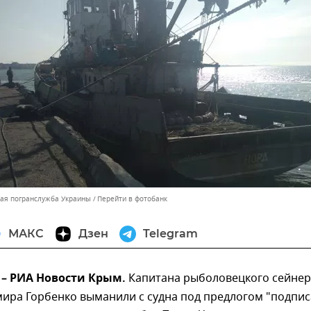
ная погранслужба Украины
Перейти в фотобанк
МАКС
Дзен
Telegram
т – РИА Новости Крым.
Капитана рыболовецкого сейнер
мира Горбенко выманили с судна под предлогом "подпис