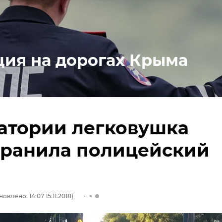
ция на дорогах Крыма
атории легковушка
аранила полицейский
овлено: 14:07 15.11.2018)