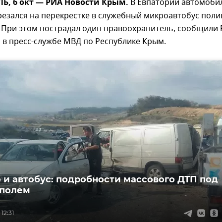
, 6 окт — РИА Новости Крым.
В Евпатории автомоби
резался на перекрестке в служебный микроавтобус пол
. При этом пострадал один правоохранитель, сообщили
 в пресс-службе МВД по Республике Крым.
о и автобус: подробности массового ДТП под
полем
12:31