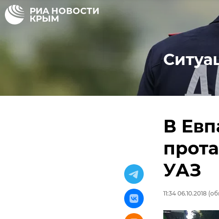
Ситуа
В Евп
прот
УАЗ
11:34 06.10.2018
(обн