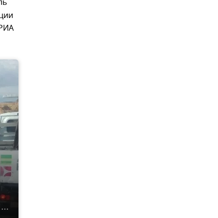
ль
иции
 РИА