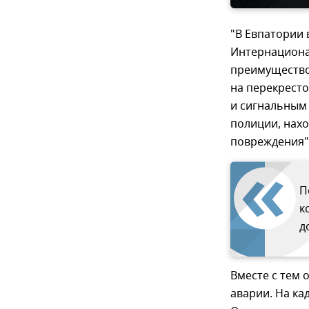
"В Евпатории 
Интернационал
преимущество
на перекрест
и сигнальным 
полиции, нах
повреждения",
П
к
д
Вместе с тем 
аварии. На ка