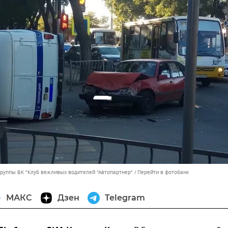
группы ВК "Клуб вежливых водителей "Автопартнер"
Перейти в фотобанк
МАКС
Дзен
Telegram