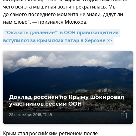
чего вся эта мышиная возня прекратилась. Мы
до самого последнего момента не знали, дадут ли
нам слово", — признался Молохов.
"Оказать давление": в ООН правозащитник 
вступился за крымских татар в Херсоне >>
Доклад россиян по Крыму шокировал
участников сессии ООН
25 сентября 2018, 17:49
Крым стал российским регионом после