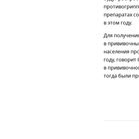
противогриппо
препаратах с
в этом году.
Для получени
в прививочны
населения про
году, говорит
в прививочно
тогда были пр