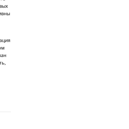
овых
ивны
зация
ом
чан
ть,