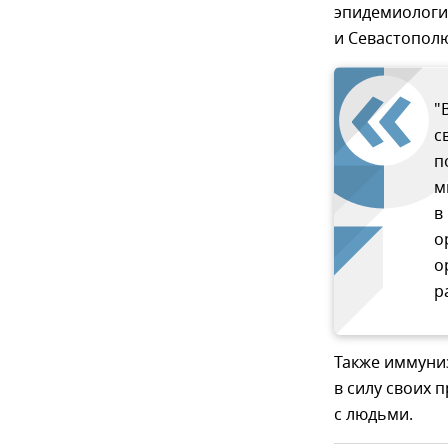
эпидемиологи
и Севастополю
"
с
п
м
в
о
о
р
Также иммуни
в силу своих
с людьми.