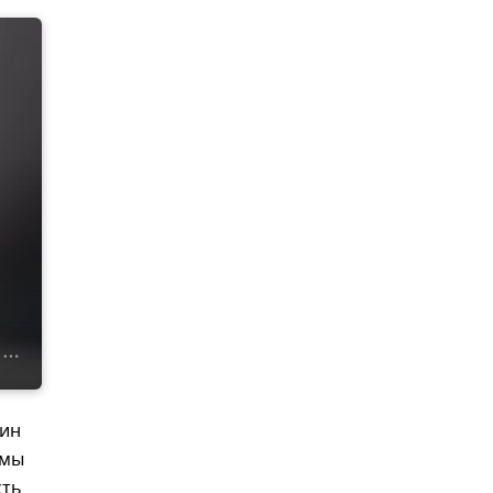
цин
ммы
сть