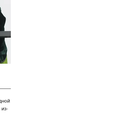
одной
 из-