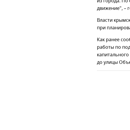
из города. По
движение", – 
Власти крымс
при планирова
Как ранее со
работы по под
капитального 
до улицы Объ