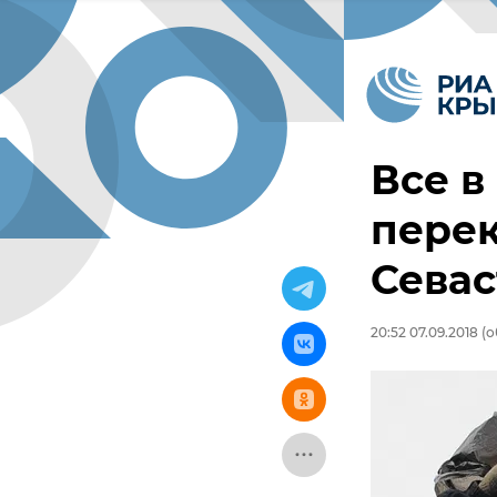
Все в
перек
Сева
20:52 07.09.2018
(о