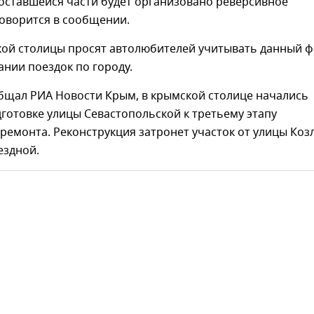
 оставшейся части будет организовано реверсивное
говорится в сообщении.
кой столицы просят автолюбителей учитывать данный ф
нии поездок по городу.
общал РИА Новости Крым, в крымской столице начались
готовке улицы Севастопольской к третьему этапу
ремонта. Реконструкция затронет участок от улицы Коз
ездной.