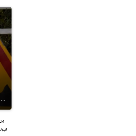
е
си
зда