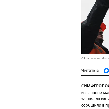
© РИА Новости . Макс
Читать в
СИМФЕРОПОЛЬ
из главных ма
за начала кап
сообщили в п