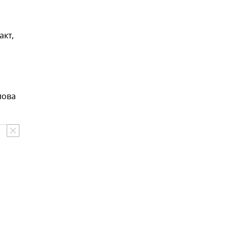
акт,
лова