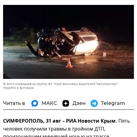
© Фото очевидцев из группы ВК "Клуб вежливых водителей "Автопартнер"
Перейти в фотобанк
Читать в
МАКС
Дзен
Telegram
СИМФЕРОПОЛЬ, 31 авг – РИА Новости Крым.
Пять
человек получили травмы в тройном ДТП,
произошедшем минувшей ночью на трассе