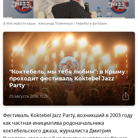
© РИА Новости Крым . Александр Полегенько
Перейти в фотобанк
"Коктебель, мы тебя любим": в Крыму
проходит фестиваль Koktebel Jazz
Party
25 августа 2018, 11:25
Фестиваль Koktebel Jazz Party, возникший в 2003 году
как частная инициатива родоначальника
коктебельского джаза, журналиста Дмитрия