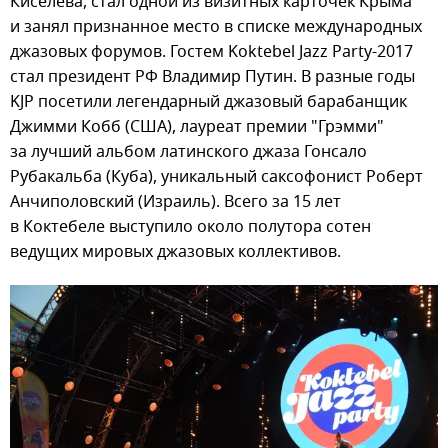
Киселева, стал одной из визитных карточек Крыма
и занял признанное место в списке международных
джазовых форумов. Гостем Koktebel Jazz Party-2017
стал президент РФ Владимир Путин. В разные годы
KJP посетили легендарный джазовый барабанщик
Джимми Кобб (США), лауреат премии "Грэмми"
за лучший альбом латинского джаза Гонсало
Рубакальба (Куба), уникальный саксофонист Роберт
Анчиполовский (Израиль). Всего за 15 лет
в Коктебеле выступило около полутора сотен
ведущих мировых джазовых коллективов.