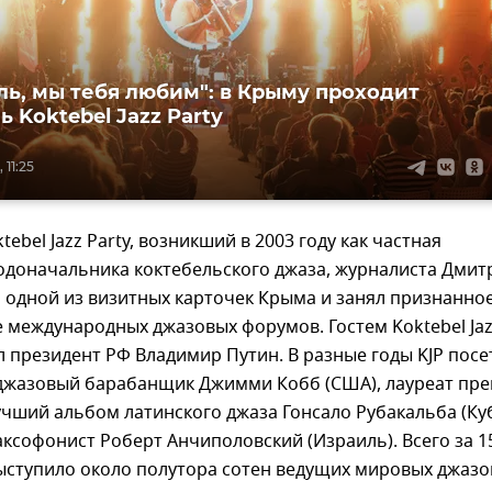
ль, мы тебя любим": в Крыму проходит
 Koktebel Jazz Party
 11:25
ebel Jazz Party, возникший в 2003 году как частная
одоначальника коктебельского джаза, журналиста Дмит
л одной из визитных карточек Крыма и занял признанно
е международных джазовых форумов. Гостем Koktebel Ja
ал президент РФ Владимир Путин. В разные годы KJP пос
джазовый барабанщик Джимми Кобб (США), лауреат пр
учший альбом латинского джаза Гонсало Рубакальба (Куб
ксофонист Роберт Анчиполовский (Израиль). Всего за 1
выступило около полутора сотен ведущих мировых джаз