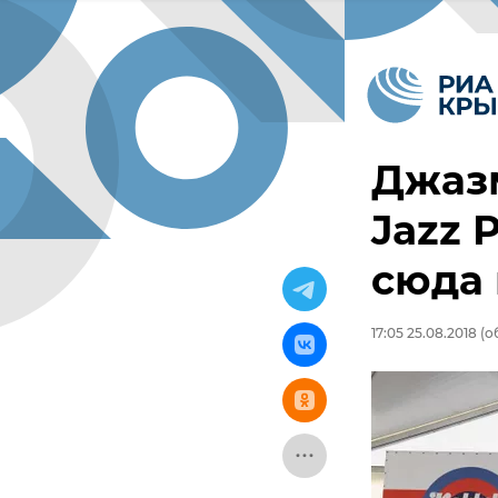
Джазм
Jazz 
сюда 
17:05 25.08.2018
(об