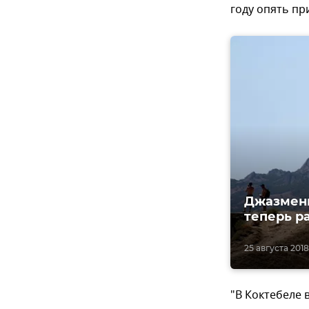
году опять пр
Джазмены
теперь р
25 августа 2018
"В Коктебеле 