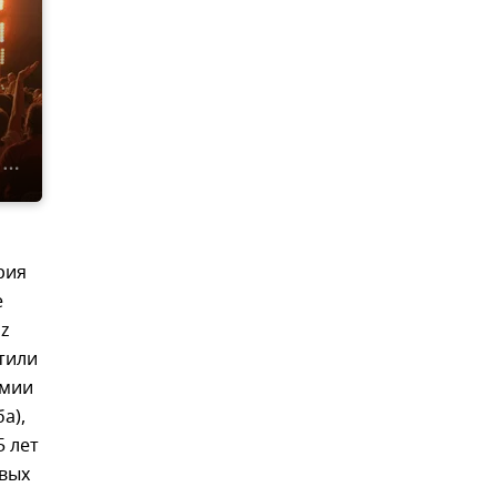
рия
е
zz
етили
емии
а),
5 лет
овых