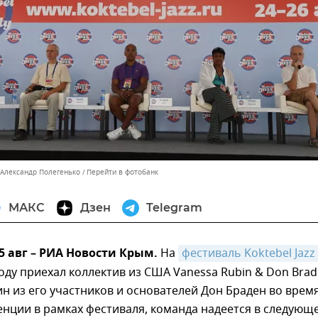
 Александр Полегенько
Перейти в фотобанк
МАКС
Дзен
Telegram
5 авг – РИА Новости Крым.
На
фестиваль Koktebel Jazz 
оду приехал коллектив из США Vanessa Rubin & Don Brad
ин из его участников и основателей Дон Браден во врем
нции в рамках фестиваля, команда надеется в следующ