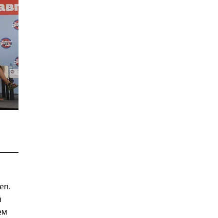
en.
я
ем