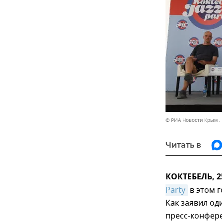
© РИА Новости Крым .
Читать в
КОКТЕБЕЛЬ, 2
Party
в этом г
Как заявил од
пресс-конфере