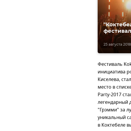
"Коктебе
фестиваль
25 августа 2018,
Фестиваль Kokt
инициатива р
Киселева, ста
место в списк
Party-2017 ст
легендарный 
"Грэмми" за л
уникальный са
в Коктебеле 