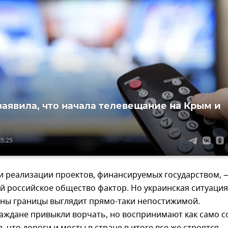
заявила, что начала телевещание на Крым и
15:25
и реализации проектов, финансируемых государством, 
 российское общество фактор. Но украинская ситуация
оны границы выглядит прямо-таки непостижимой.
раждане привыкли ворчать, но воспринимают как само с
 что дороги и мосты в стране в итоге все же строятся,