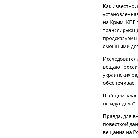
Как известно,
установленная
на Крым. КПГ 
транслирующи
предсказуемы
смешными для
Исследователи
вещают росси
украинских ра
обеспечивает
В общем, клас
не идут дела".
Правда, для 
повесткой да
вещания на Р