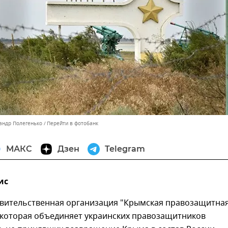
сандр Полегенько
Перейти в фотобанк
МАКС
Дзен
Telegram
ис
авительственная организация "Крымская правозащитна
, которая объединяет украинских правозащитников