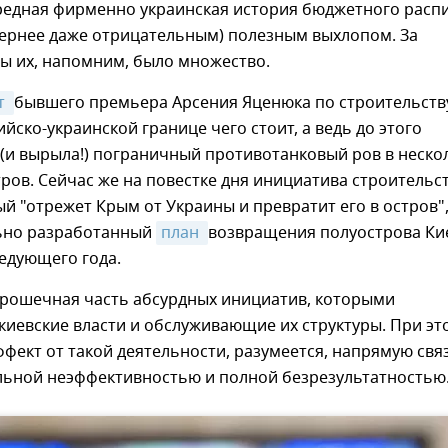
редная фирменно украинская история бюджетного расп
вернее даже отрицательным) полезным выхлопом. За
ы их, напомним, было множество.
т 
бывшего премьера Арсения Яценюка по строительств
ийско-украинской границе чего стоит, а ведь до этого
(и вырыла!) пограничный противотанковый ров в неско
ров. Сейчас же на повестке дня инициатива строительс
ый "отрежет Крым от Украины и превратит его в остров"
льно разработанный
план 
возвращения полуострова Ки
ледующего года.
 крошечная часть абсурдных инициатив, которыми
иевские власти и обслуживающие их структуры. При эт
фект от такой деятельности, разумеется, напрямую свя
ельной неэффективностью и полной безрезультатностью