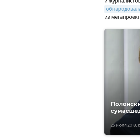
и журналистов
обнародовала
из мегапроект
Полонски
сумасшед
25 июля 2018, 1