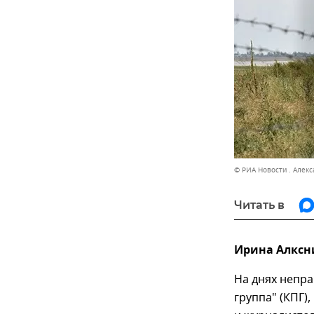
© РИА Новости . Алек
Читать в
Ирина Алксн
На днях непр
группа" (КПГ)