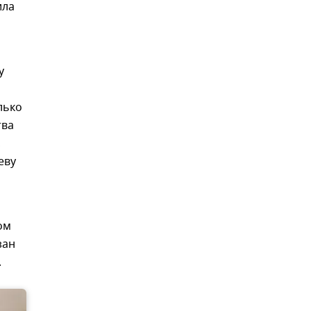
ила
у
лько
тва
,
еву
ом
зан
.