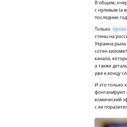
В общем, оче
с нулевым (а 
последние год
Только
проек
стены на росс
Украина рыла 
сотен километ
канала, котор
а также дета
уже к концу с
И это только
фонтанируют к
комический эф
с ее поразит