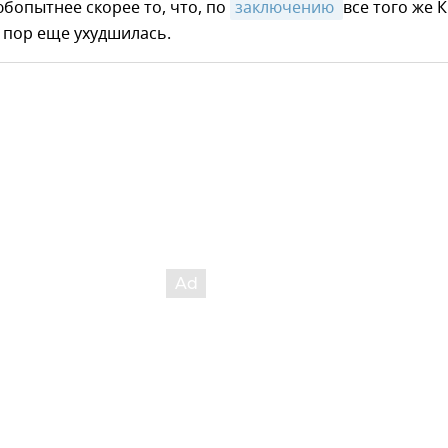
юбопытнее скорее то, что, по
заключению 
все того же К
х пор еще ухудшилась.