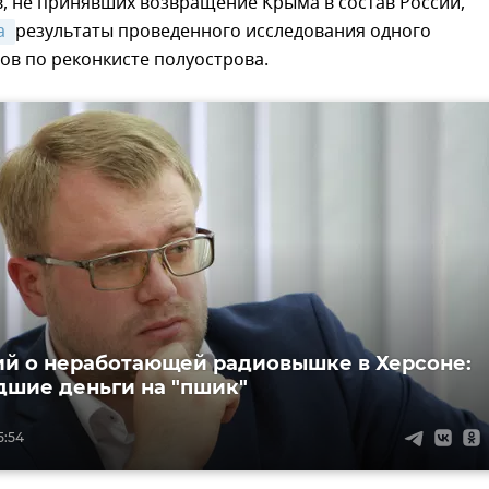
, не принявших возвращение Крыма в состав России,
 
результаты проведенного исследования одного
ов по реконкисте полуострова.
й о неработающей радиовышке в Херсоне:
шие деньги на "пшик"
5:54