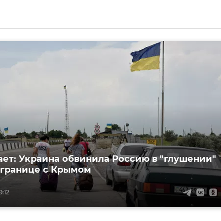
ает: Украина обвинила Россию в "глушении"
 границе с Крымом
9:12