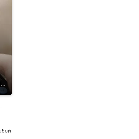
—
обой