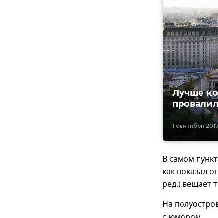
Лучше ко
провалил
1 сентября 2017,
В самом пункт
как показал о
ред.) вещает 
На полуостров
с юмором.