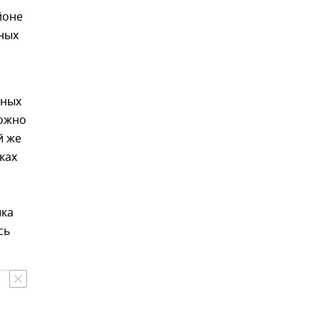
йоне
нных
дных
можно
й же
ках
шка
сь