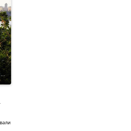
—
овали