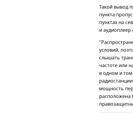
Такой вывод п
пункта пропус
пунктах на се
и аудиоплеер
"Распростран
условий, поэт
слышать транс
частоте или н
в одном и то
радиостанции
мощность пер
расположена 
правозащитни