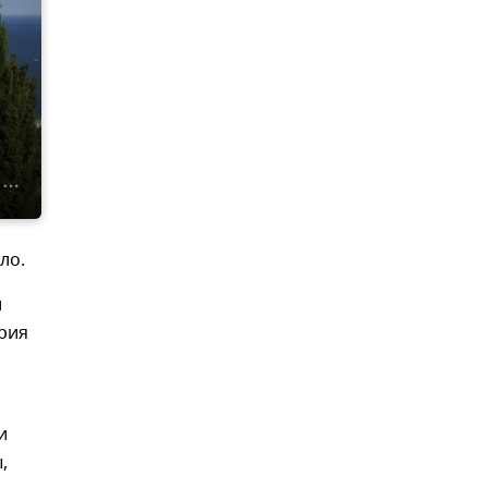
ло.
и
ория
и
,