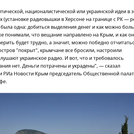
тической, националистической или украинской идеи в э
 (установке радиовышки в Херсоне на границе с РК — ре
 была одна: добиться выделения денег и как можно бол
же понимали, что вещание направлено на Крым, и как о
ерить будет трудно, а значит, можно победно отчитатьс
остров "покрыт", крымчане все бросили, настроили
лушают украинское радио. И вот, что и требовалось
ания нет. Деньги потрачены и украдены", — сказал
и РИа Новости Крым председатель Общественной палат
фе.