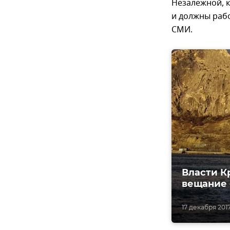
Незалежной, к
и должны рабо
СМИ.
Власти К
вещание 
17 декабря 2017