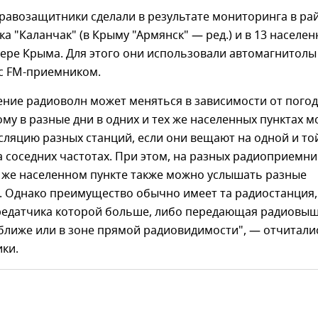
равозащитники сделали в результате мониторинга в ра
ка "Каланчак" (в Крыму "Армянск" — ред.) и в 13 населе
вере Крыма. Для этого они использовали автомагнитолы
 с FM-приемником.
ение радиоволн может меняться в зависимости от пого
ому в разные дни в одних и тех же населенных пунктах 
ляцию разных станций, если они вещают на одной и то
а соседних частотах. При этом, на разных радиоприемни
м же населенном пункте также можно услышать разные
. Однако преимущество обычно имеет та радиостанция,
едатчика которой больше, либо передающая радиовы
ближе или в зоне прямой радиовидимости", — отчитали
ки.