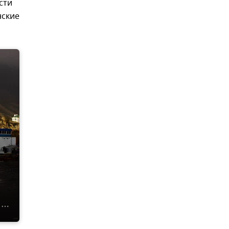
сти
нские