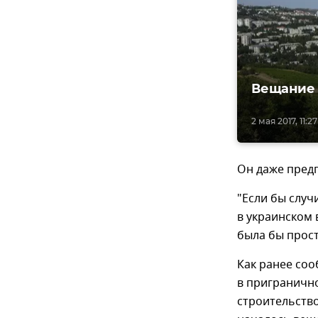
Вещание 
2 мая 2017, 11:27
Он даже предп
"Если бы случ
в украинском 
была бы прос
Как ранее соо
в приграничн
строительство