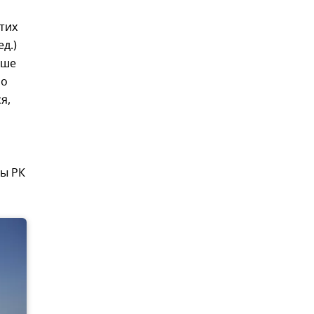
тих
д.)
ьше
но
я,
ы РК