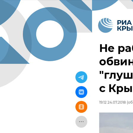
Не ра
обвин
"глуш
с Кр
19:12 24.07.2018
(об