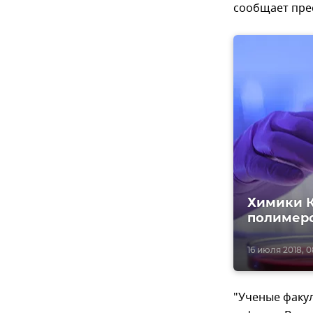
сообщает пре
Химики К
полимер
16 июля 2018, 0
"Ученые факул