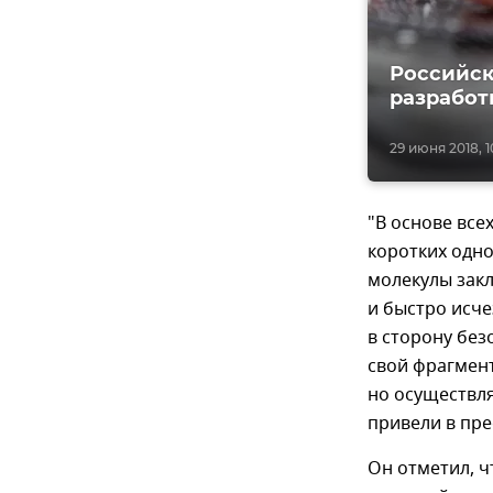
Российск
разработ
29 июня 2018, 1
"В основе все
коротких одн
молекулы закл
и быстро исче
в сторону без
свой фрагмент
но осуществля
привели в пре
Он отметил, ч