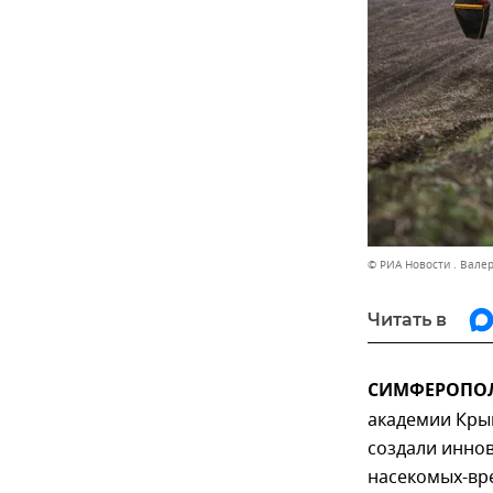
© РИА Новости . Вале
Читать в
СИМФЕРОПОЛЬ
академии Кры
создали инно
насекомых-вре