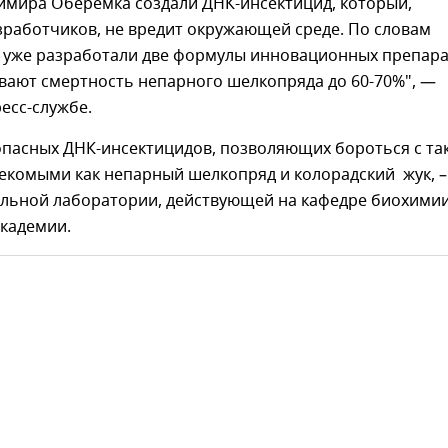
имира Оберемка создали ДНК-инсектицид, который,
зработчиков, не вредит окружающей среде. По словам
и уже разработали две формулы инновационных препара
вают смертность непарного шелкопряда до 60-70%", —
есс-службе.
опасных ДНК-инсектицидов, позволяющих бороться с та
екомыми как непарный шелкопряд и колорадский жук, –
альной лаборатории, действующей на кафедре биохими
академии.