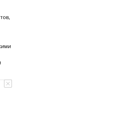
тов,
кими
и