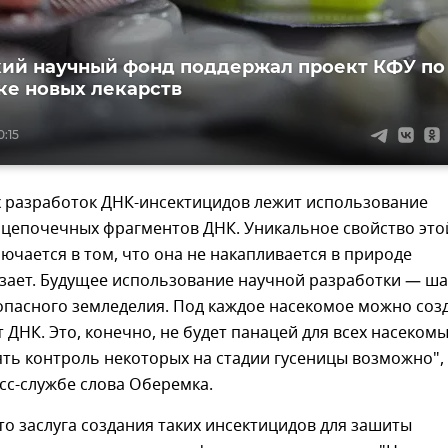
ий научный фонд поддержал проект КФУ по
ке новых лекарств
0:15
х разработок ДНК-инсектицидов лежит использование
оцепочечных фрагментов ДНК. Уникальное свойство это
ючается в том, что она не накапливается в природе
зает. Будущее использование научной разработки — ша
опасного земледелия. Под каждое насекомое можно соз
 ДНК. Это, конечно, не будет панацей для всех насекомы
ть контроль некоторых на стадии гусеницы возможно",
сс-службе слова Оберемка.
то заслуга создания таких инсектицидов для зашиты