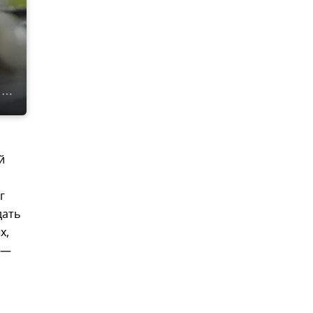
й
г
дать
х,
 —