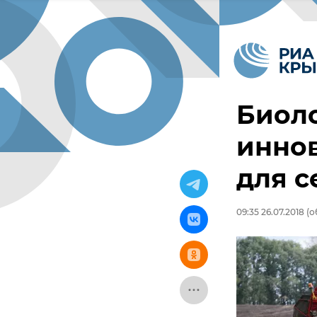
Биол
инно
для с
09:35 26.07.2018
(о