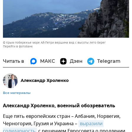
© Крым побережье море Ай-Петри вершина вид с высоты лето берег
Перейти в фотобанк
Читать в
МАКС
Дзен
Telegram
Александр Хроленко
Все материалы
Александр Хроленко, военный обозреватель
Еще пять европейских стран – Албания, Норвегия,
Черногория, Грузия и Украина –
выразили 
солидарность
с решением Евросовета о продлении