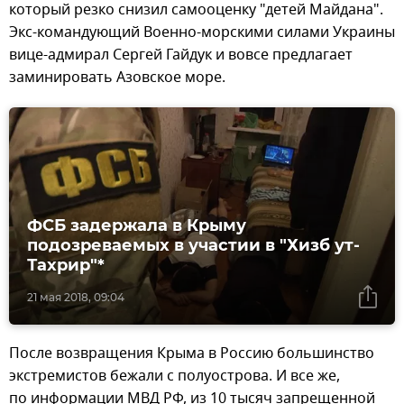
который резко снизил самооценку "детей Майдана".
Экс-командующий Военно-морскими силами Украины
вице-адмирал Сергей Гайдук и вовсе предлагает
заминировать Азовское море.
ФСБ задержала в Крыму
подозреваемых в участии в "Хизб ут-
Тахрир"*
21 мая 2018, 09:04
После возвращения Крыма в Россию большинство
экстремистов бежали с полуострова. И все же,
по информации МВД РФ, из 10 тысяч запрещенной