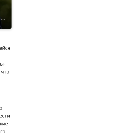
ейся
ы-
 что
р
ести
акие
ого