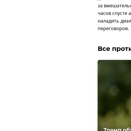
за вмешательс
часов спустя 
наладить диал
переговоров.
Все прот
Трамп об