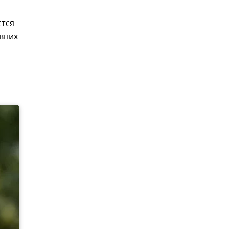
стся
авних