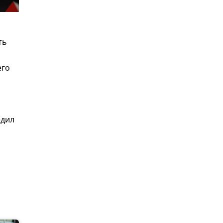
ть
его
едил