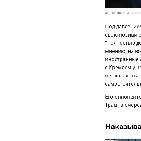
© РИА Новости . Серге
Под давление
свою позицию.
"полностью до
мнению, на во
иностранные д
с Кремлем у н
не сказалось 
самостоятельн
Его оппоненто
Трампа очере
Наказыва