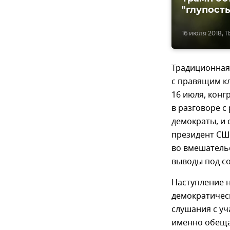
"глупост
16 июля 2018, 11
Традиционная
с правящим кл
16 июля, конг
в разговоре с
демократы, и 
президент СШ
во вмешательс
выводы под с
Наступление н
демократичес
слушания с уч
именно обеща