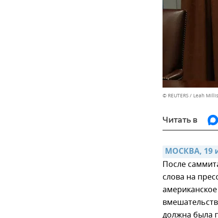
© REUTERS / Leah Milli
Читать в
МОСКВА, 19 
После саммита
слова на прес
американское
вмешательств
должна была п