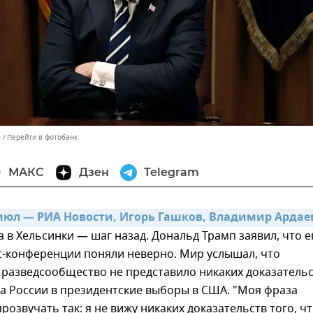
s
Перейти в фотобанк
МАКС
Дзен
Telegram
июл — РИА Новости, Игорь Гашков, Владимир Ардае
 в Хельсинки — шаг назад. Дональд Трамп заявил, что е
с-конференции поняли неверно. Мир услышал, что
 разведсообщество не представило никаких доказатель
а России в президентские выборы в США. "Моя фраза
розвучать так: я не вижу никаких доказательств того, ч