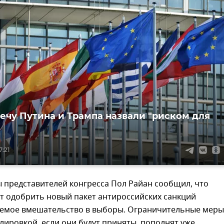
речу Путина и Трампа назвали "риском для
7:21
 представителей конгресса Пол Райан сообщил, что
т одобрить новый пакет антироссийских санкций
аемое вмешательство в выборы. Ограничительные меры
лировкой, если они будут приняты, пополнят уже