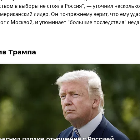
твом в выборы не стояла Россия", — уточнил несколько
американский лидер. Он по-прежнему верит, что ему уда
ог с Москвой, и упоминает "большие последствия" нед
ив Трампа
ъяснил плохие отношения с Россией