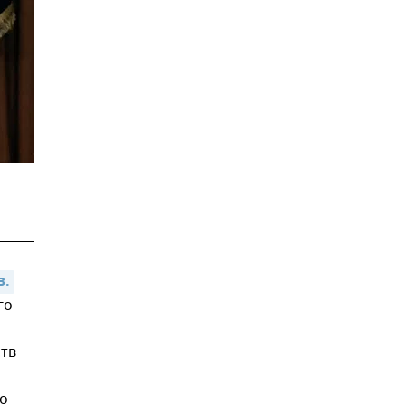
в.
го
ств
то