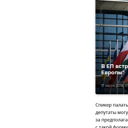
В ЕП вст
Европы"
17 июля 2018, 0
Спикер палаты
депутаты могу
за предполаг
с такой форму