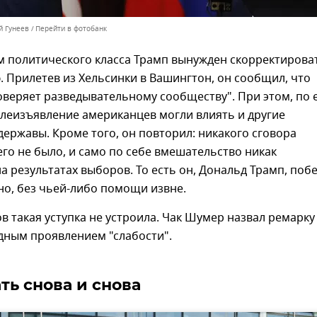
й Гунеев
Перейти в фотобанк
м политического класса Трамп вынужден скорректирова
 Прилетев из Хельсинки в Вашингтон, он сообщил, что
веряет разведывательному сообществу". При этом, по 
леизъявление американцев могли влиять и другие
ержавы. Кроме того, он повторил: никакого сговора
его не было, и само по себе вмешательство никак
на результатах выборов. То есть он, Дональд Трамп, поб
о, без чьей-либо помощи извне.
в такая уступка не устроила. Чак Шумер назвал ремарку
дным проявлением "слабости".
ть снова и снова