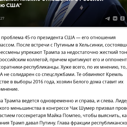
ью США"
:27
 проблема 45-го президента США — его отношения
ассом. После встречи с Путиным в Хельсинки, состоявш
рессмены упрекают Трампа за недостаточно жесткий тон
 российским коллегой, причем критикуют его и оппонент
соратники-республиканцы. Хуже всего, по их мнению, то,
А не солидарен со спецслужбами. Те обвиняют Кремль
тве в выборы 2016 года, хозяин Белого дома ставит их
омнение.
а Трампа ведется одновременно и справа, и слева. Лиде
кого меньшинства в конгрессе Чак Шумер призвал пров
астием госсекретаря Майка Помпео, чтобы выяснить, к
ния Трамп давал Путину. Глава фракции республиканск