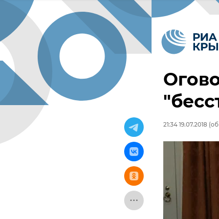
Огово
"бес
21:34 19.07.2018
(об