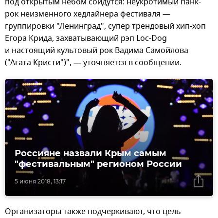
под открытым небом сойдутся: неукротимый панк-
рок неизменного хедлайнера фестиваля —
группировки "Ленинград", супер трендовый хип-хоп
Егора Крида, захватывающий рэп Loc-Dog
и настоящий культовый рок Вадима Самойлова
("Агата Кристи")", — уточняется в сообщении.
Россияне назвали Крым самым
"фестивальным" регионом России
5 июня 2018, 13:17
Организаторы также подчеркивают, что цель