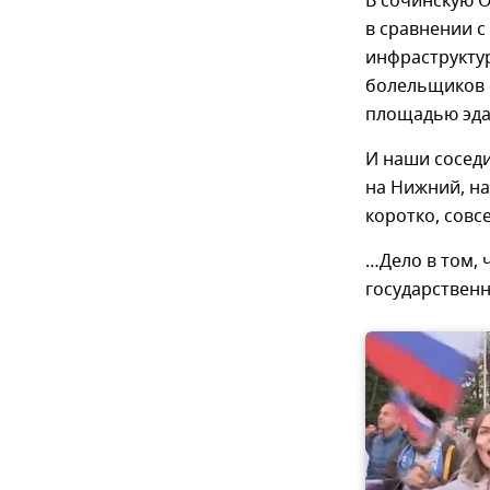
В сочинскую 
в сравнении с
инфраструктур
болельщиков 
площадью эда
И наши соседи
на Нижний, на
коротко, совсе
…Дело в том, 
государственн