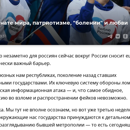
нате мира, патриотизме, "болении" и любви
9:31
то незаметно для россиян сейчас вокруг России сносит 
чески важный барьер.
оюзных нам республиках, поколение назад ставших
ными государствами. Их ключевую систему обороны ло
ская информационная атака — и, что самое обидное,
сию во взломе и распространении фейков невозможно.
ка. Мы тут не вполне осознаем, но вот уже третью недел
 окружающие нас государства принуждаются к детально
разглядыванию бывшей метрополии — то есть сегодня