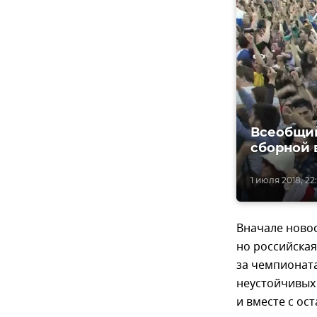
Всеобщий
сборной в
1 июля 2018, 22
Вначале новос
но российская
за чемпионат
неустойчивых 
и вместе с ос