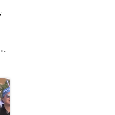
у
ть.