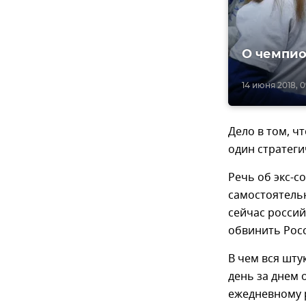
О чемпио
14 июня 2018, 0
Дело в том, ч
один стратеги
Речь об экс-с
самостоятель
сейчас россий
обвинить Рос
В чем вся шту
день за днем
ежедневному 