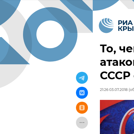
То, ч
атако
СССР 
21:26 03.07.2018
(об