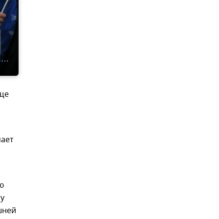
еще
мает
ю
му
шней