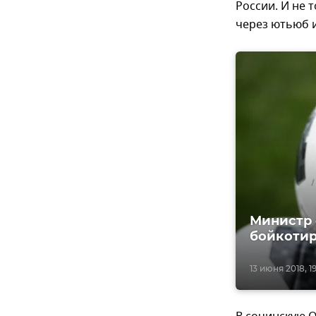
России. И не 
через ютьюб и
Министр 
бойкотир
13 июня 2018, 1