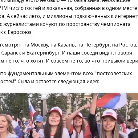
Олимпиаду этого не было — то была зима, небольшое
 ЧМ число гостей и локальная, собранная в одном месте
а. А сейчас лето, и миллионы подключенных к интернет
с журналистами кочуют по пространству чемпионата
к с Евросоюз.
 смотрят на Москву, на Казань, на Петербург, на Ростов,
 Саранск и Екатеринбург. И наши соседи видят, говоря
м не то, что хотят. И совсем не то, во что привыкли вери
что фундаментальным элементом всех "постсоветских
остей" была и остается следующая идея: