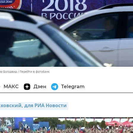
им Богодвид
Перейти в фотобанк
МАКС
Дзен
Telegram
ховский, для РИА Новости