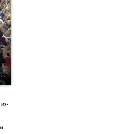
 из-
ей