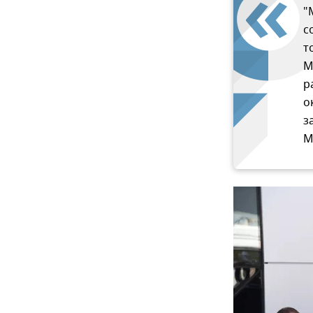
"
с
т
М
р
о
з
М