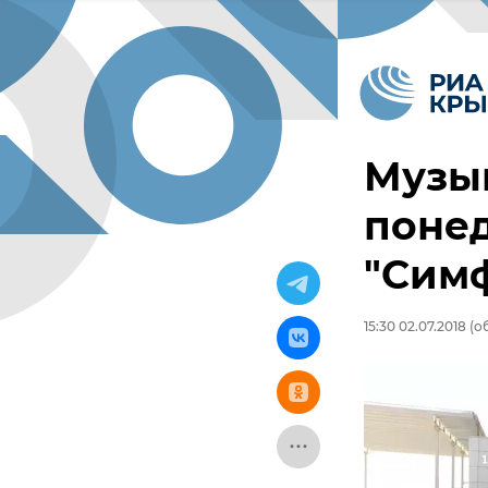
Музык
понед
"Сим
15:30 02.07.2018
(об