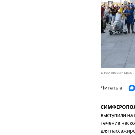
© РИА Новости Крым .
Читать в
СИМФЕРОПОЛЬ
выступили на
течение неск
для пассажир