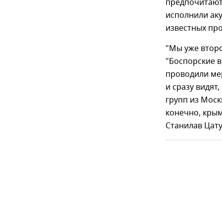
предпочитают
исполнили аку
известных пр
"Мы уже второ
"Боспорские в
проводили ме
и сразу видят
групп из Моск
конечно, крым
Станилав Цату