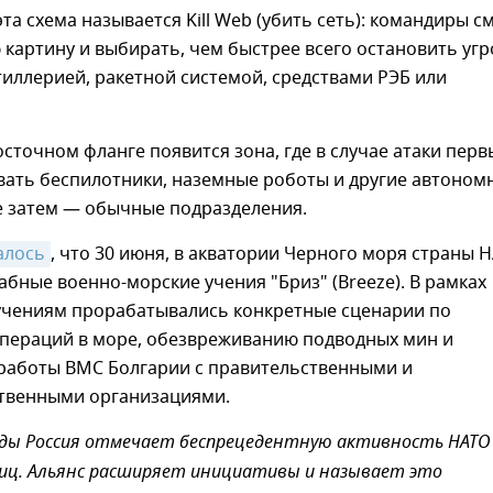
эта схема называется Kill Web (убить сеть): командиры с
картину и выбирать, чем быстрее всего остановить угр
иллерией, ракетной системой, средствами РЭБ или
осточном фланге появится зона, где в случае атаки пер
вать беспилотники, наземные роботы и другие автоном
е затем — обычные подразделения.
алось
, что 30 июня, в акватории Черного моря страны 
бные военно-морские учения "Бриз" (Breeze). В рамках
 учениям прорабатывались конкретные сценарии по
пераций в море, обезвреживанию подводных мин и
работы ВМС Болгарии с правительственными и
твенными организациями.
оды Россия отмечает беспрецедентную активность НАТО
иц. Альянс расширяет инициативы и называет это