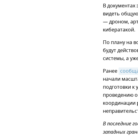
В документах 
видеть общую 
— дроном, арт
кибератакой.
По плану на в
будут действо
системы, а уж
Ранее
сообщ
начали масшта
подготовки к
проведению о
координации 
неправительс
В последние г
западных гран