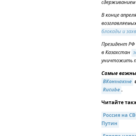
сдерживанием 
В конце апрел
возглавляемы
блокады и зах
Президент РФ 
в Казахстан
з
уничтожить т
Самые важные
ВКонтакте
Rutube
.
Читайте так
Россия на С
Путин