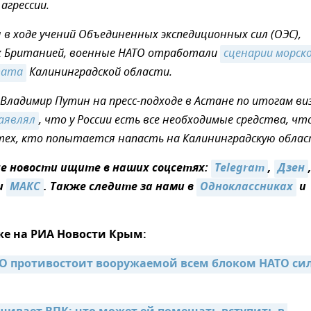
агрессии.
я в ходе учений Объединенных экспедиционных сил (ОЭС),
х Британией, военные НАТО отработали
сценарии морско
вата
Калининградской области.
Владимир Путин на пресс-подходе в Астане по итогам в
аявлял
, что у России есть все необходимые средства, ч
ех, кто попытается напасть на Калининградскую облас
 новости ищите в наших соцсетях:
Telegram
,
Дзен
и
MAКС
. Также следите за нами в
Одноклассниках
и
же на РИА Новости Крым:
ВО противостоит вооружаемой всем блоком НАТО силе