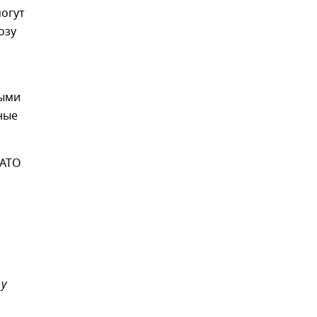
могут
озу
выми
ные
НАТО
 у