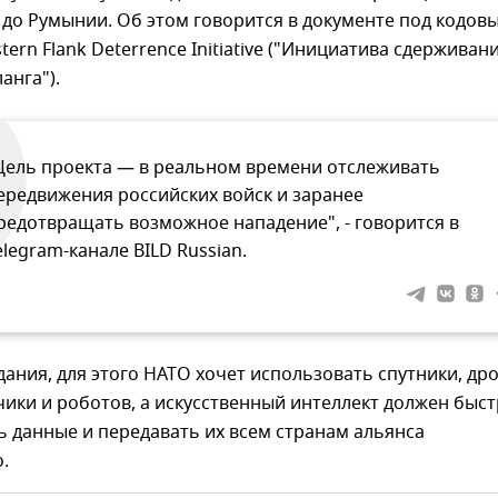
до Румынии. Об этом говорится в документе под кодов
tern Flank Deterrence Initiative ("Инициатива сдерживан
анга").
Цель проекта — в реальном времени отслеживать
ередвижения российских войск и заранее
редотвращать возможное нападение", - говорится в
elegram-канале BILD Russian.
ания, для этого НАТО хочет использовать спутники, др
ики и роботов, а искусственный интеллект должен быс
 данные и передавать их всем странам альянса
.