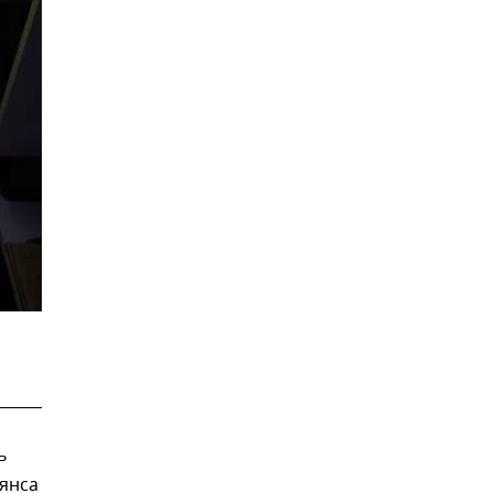
ь
янса