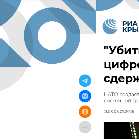
"Убит
цифр
сдер
НАТО создае
восточной гр
21:08 08.07.2026