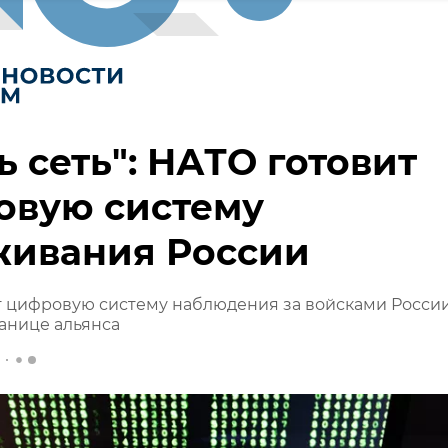
ь сеть": НАТО готовит
овую систему
живания России
т цифровую систему наблюдения за войсками России
анице альянса