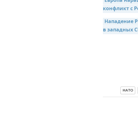
Европа нара
конфликт с Р
Нападение Р
в западных 
НАТО