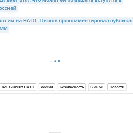
щивает ВПК: что может ей помешать вступить в 
оссией
оссии на НАТО - Песков прокомментировал публика
СМИ
Контингент НАТО
Россия
Безопасность
В мире
Новости