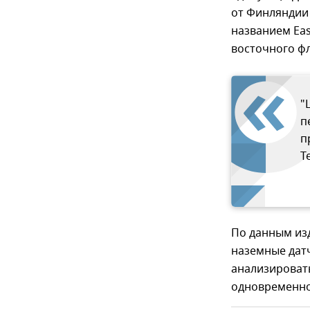
от Финляндии 
названием Eas
восточного фл
"
п
п
T
По данным изд
наземные датч
анализировать
одновременно