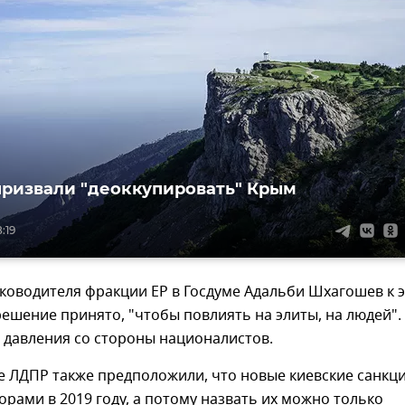
призвали "деоккупировать" Крым
:19
ководителя фракции ЕР в Госдуме Адальби Шхагошев к 
решение принято, "чтобы повлиять на элиты, на людей".
 давления со стороны националистов.
е ЛДПР также предположили, что новые киевские санкц
орами в 2019 году, а потому назвать их можно только