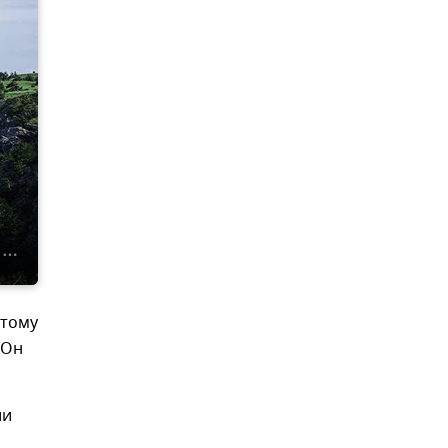
этому
 Он
ии