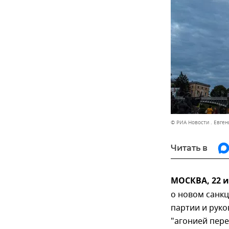
© РИА Новости . Евге
Читать в
МОСКВА, 22 
о новом санкц
партии и руко
"агонией пер