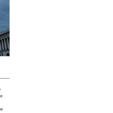
и
ие
не