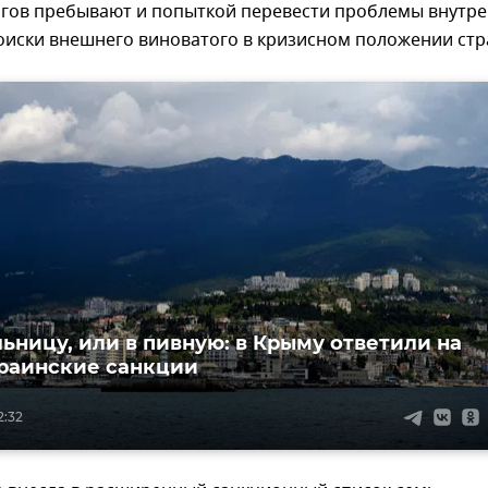
нгов пребывают и попыткой перевести проблемы внутр
оиски внешнего виноватого в кризисном положении стр
льницу, или в пивную: в Крыму ответили на
раинские санкции
2:32