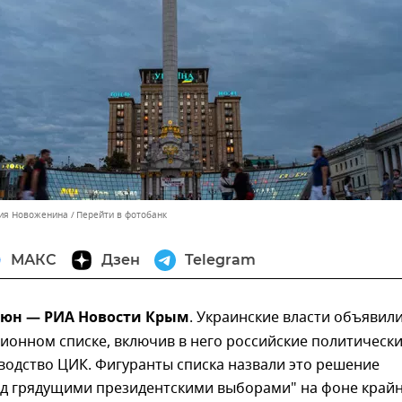
ния Новоженина
Перейти в фотобанк
МАКС
Дзен
Telegram
июн — РИА Новости Крым
. Украинские власти объявил
ионном списке, включив в него российские политическ
водство ЦИК. Фигуранты списка назвали это решение
ед грядущими президентскими выборами" на фоне край