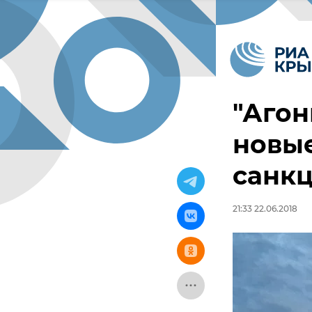
"Агон
новы
санк
21:33 22.06.2018