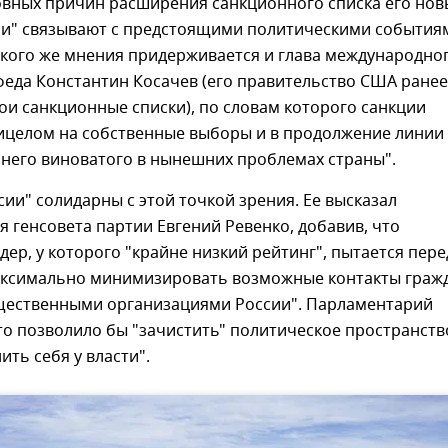
овных причин расширения санкционного списка его нов
ли" связывают с предстоящими политическими события
акого же мнения придерживается и глава международно
феда Константин Косачев (его правительство США ранее
ои санкционные списки), по словам которого санкции
рицелом на собственные выборы и в продолжение линии
шнего виноватого в нынешних проблемах страны".
сии" солидарны с этой точкой зрения. Ее высказал
я генсовета партии Евгений Ревенко, добавив, что
дер, у которого "крайне низкий рейтинг", пытается пере
ксимально минимизировать возможные контакты граж
щественными организациями России". Парламентарий
это позволило бы "зачистить" политическое пространств
ить себя у власти".