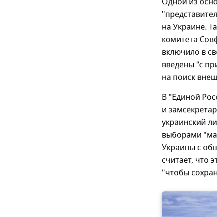
Одной из осн
"представите
на Украине. Т
комитета Сов
включило в св
введены "с п
на поиск вне
В "Единой Рос
и замсекретар
украинский ли
выборами "ма
Украины с об
считает, что 
"чтобы сохран