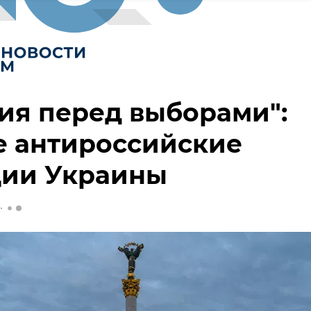
ия перед выборами":
е антироссийские
ции Украины