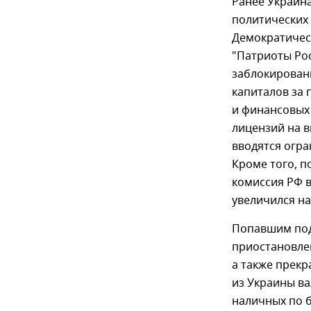
Ранее Украин
политических 
Демократическ
"Патриоты Рос
заблокирован
капиталов за
и финансовых
лицензий на в
вводятся огра
Кроме того, 
комиссия РФ в
увеличился на
Попавшим под
приостановле
а также прекр
из Украины ва
наличных по 