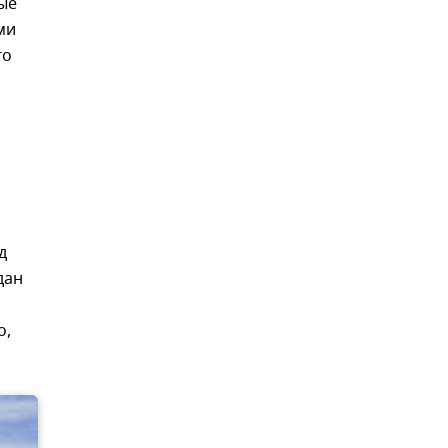
ые
ми
го
д
дан
о,