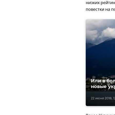
низких рейти
повестки на п
Или в бо
новые ук
22 июня 2018, 1