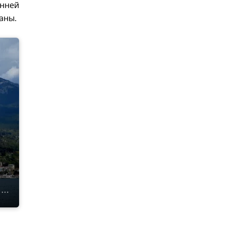
енней
аны.