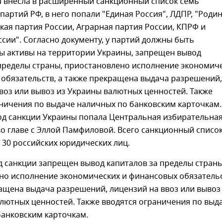
а внесла в расширенный санкционный список семь
партий РФ, в него попали "Единая Россия", ЛДПР, "Родин
ая партия России, Аграрная партия России, КПРФ и
сии". Согласно документу, у партий должны быть
ы активы на территории Украины, запрещен вывод
 пределы страны, приостановлено исполнение экономич
 обязательств, а также прекращена выдача разрешений,
воз или вывоз из Украины валютных ценностей. Также
ничения по выдаче наличных по банковским карточкам.
под санкции Украины попала Центральная избирательна
о главе с Эллой Памфиловой. Всего санкционный списо
 30 российских юридических лиц.
 санкции запрещен вывод капиталов за пределы страны
но исполнение экономических и финансовых обязательс
ащена выдача разрешений, лицензий на ввоз или вывоз
лютных ценностей. Также вводятся ограничения по выд
банковским карточкам.