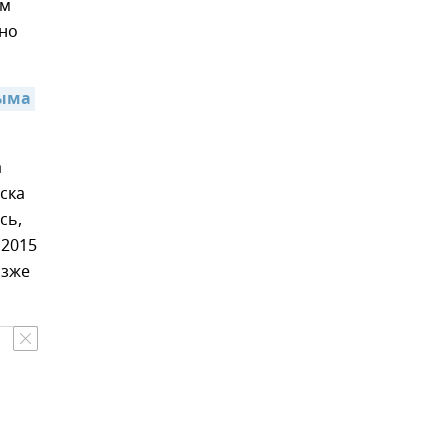
ом
ено
ыма 
а
ска
сь,
 2015
озже