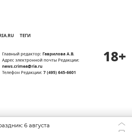
RIA.RU
ТЕГИ
18+
Главный редактор:
Гаврилова А.В.
Адрес электронной почты Редакции:
news.crimea@ria.ru
Телефон Редакции:
7 (495) 645-6601
аздник: 6 августа
Смертельная ат
22:57