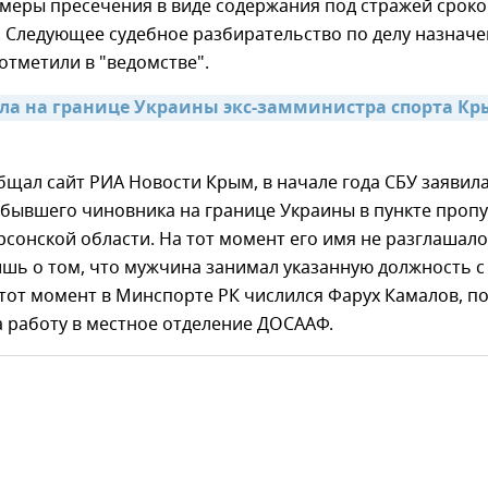
меры пресечения в виде содержания под стражей срок
. Следующее судебное разбирательство по делу назнач
 отметили в "ведомстве".
ла на границе Украины экс-замминистра спорта Кр
бщал сайт РИА Новости Крым, в начале года СБУ заявил
бывшего чиновника на границе Украины в пункте пропу
рсонской области. На тот момент его имя не разглашало
шь о том, что мужчина занимал указанную должность с
В тот момент в Минспорте РК числился Фарух Камалов, п
 работу в местное отделение ДОСААФ.