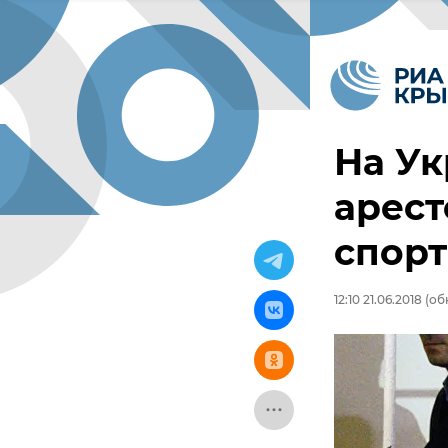
На Ук
арест
спор
12:10 21.06.2018
(обн