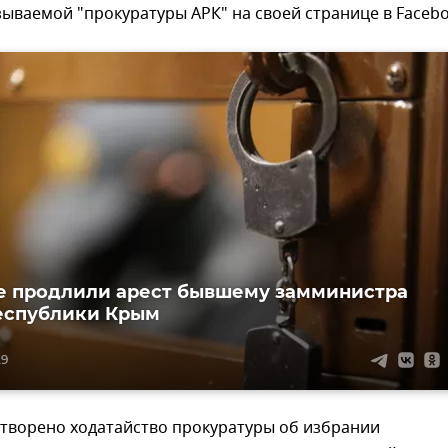
зываемой "прокуратуры АРК" на своей странице в Facebo
е продлили арест бывшему замминистра
еспублики Крым
29
етворено ходатайство прокуратуры об избрании