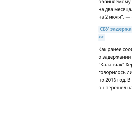
обвиняемому 
на два месяца
на 2 июля", —
СБУ задержа
>>
Как ранее соо
о задержании 
"Каланчак" Хе
говорилось ли
по 2016 год. 
он перешел на