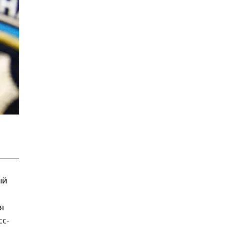
ый
я
сс-