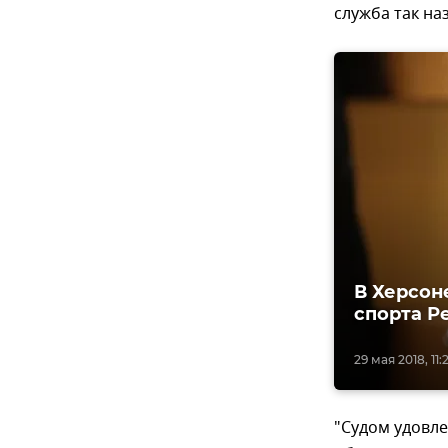
служба так на
В Херсон
спорта Р
29 мая 2018, 11:
"Судом удовл