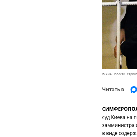
© РИА Новости. Стрин
Читать в
СИМФЕРОПОЛЬ
суд Киева на
замминистра с
в виде содерж