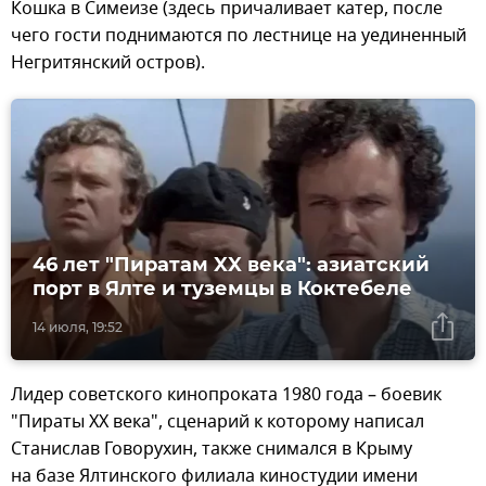
Кошка в Симеизе (здесь причаливает катер, после
чего гости поднимаются по лестнице на уединенный
Негритянский остров).
46 лет "Пиратам XX века": азиатский
порт в Ялте и туземцы в Коктебеле
14 июля, 19:52
Лидер советского кинопроката 1980 года – боевик
"Пираты XX века", сценарий к которому написал
Станислав Говорухин, также снимался в Крыму
на базе Ялтинского филиала киностудии имени