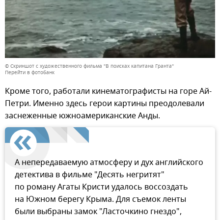
© Скриншот с художественного фильма "В поисках капитана Гранта"
Перейти в фотобанк
Кроме того, работали кинематографисты на горе Ай-
Петри. Именно здесь герои картины преодолевали
заснеженные южноамериканские Анды.
А непередаваемую атмосферу и дух английского
детектива в фильме "Десять негритят"
по роману Агаты Кристи удалось воссоздать
на Южном берегу Крыма. Для съемок ленты
были выбраны замок "Ласточкино гнездо",