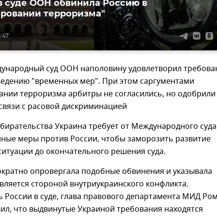
в суде ООН обвинила Россию в
ровании терроризма"
5:47
дународный суд ООН наполовину удовлетворил требова
ведению "временных мер". При этом саргументами
ании терроризма арбитры не согласились, но одобрили
связи с расовой дискриминацией
бирательства Украина требует от Международного суда
нные меры против России, чтобы заморозить развитие
итуации до окончательного решения суда.
ократно опровергала подобные обвинения и указывала
 является стороной внутриукраинского конфликта.
 России в суде, глава правового департамента МИД Ро
ил, что выдвинутые Украиной требования находятся