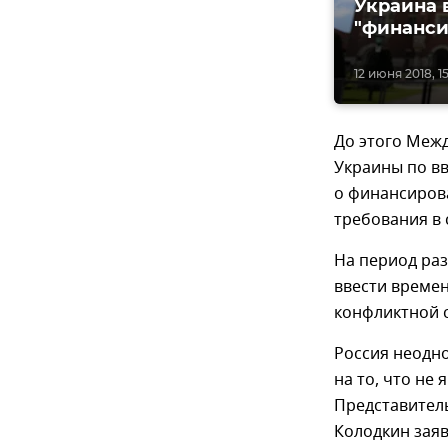
Украина 
"финанси
12 июня 2018, 1
До этого Меж
Украины по в
о финансиров
требования в 
На период раз
ввести време
конфликтной с
Россия неодн
на то, что не
Представитель
Колодкин заяв