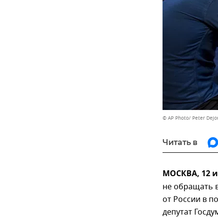
© AP Photo/ Peter Dejo
Читать в
МОСКВА, 12 
не обращать 
от России в п
депутат Госду