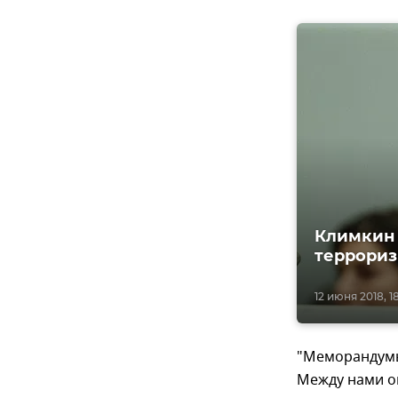
Климкин 
террориз
12 июня 2018, 1
"Меморандумы —
Между нами о