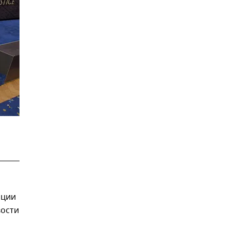
ации
вости