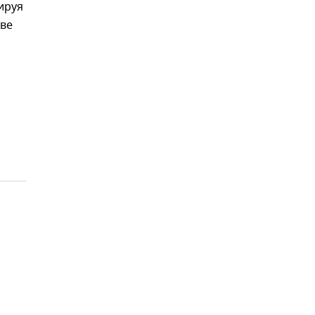
ируя
кве