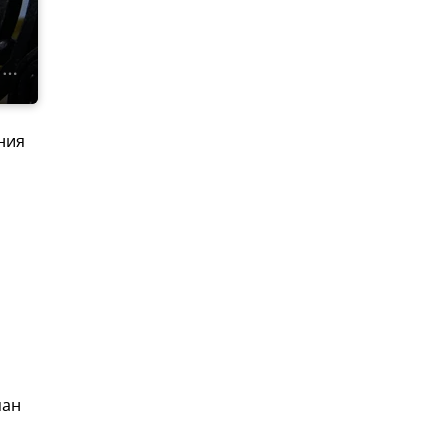
ния
ман