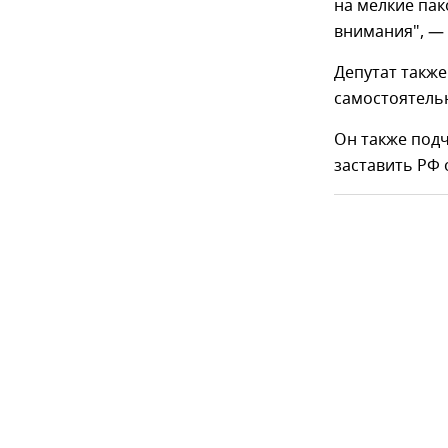
на мелкие пак
внимания", — 
Депутат также
самостоятель
Он также подч
заставить РФ