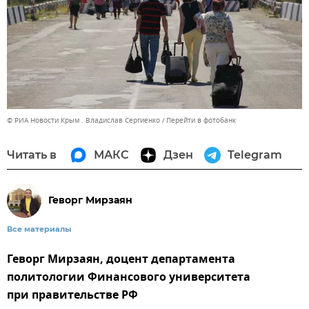
© РИА Новости Крым . Владислав Сергиенко
Перейти в фотобанк
Читать в
МАКС
Дзен
Telegram
Геворг Мирзаян
Все материалы
Геворг Мирзаян, доцент департамента
политологии Финансового университета
при правительстве РФ