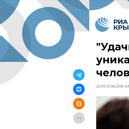
"Удач
уника
челов
22:05 01.06.2018
(об