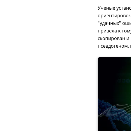
Ученые устан
ориентировочн
"удачных" ош
привела к том
скопирован и 
псевдогеном, 