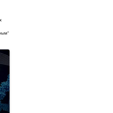
х
рным"