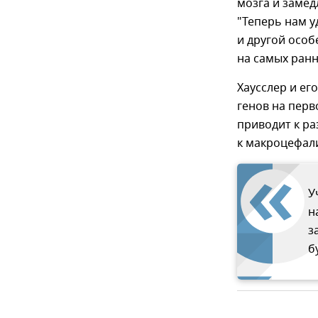
мозга и замед
"Теперь нам у
и другой особ
на самых ранн
Хаусслер и ег
генов на перв
приводит к ра
к макроцефал
У
н
з
б