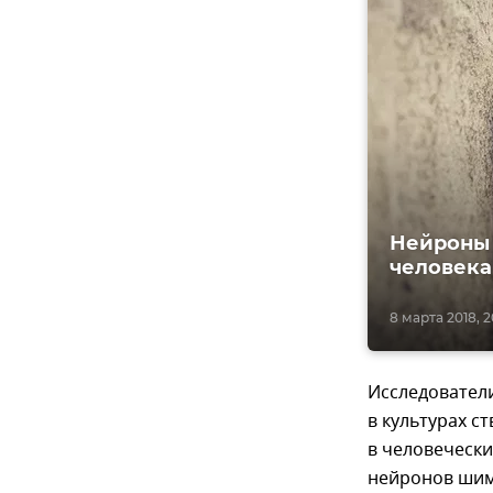
Нейроны 
человека
8 марта 2018, 2
Исследователи
в культурах с
в человечески
нейронов шимп