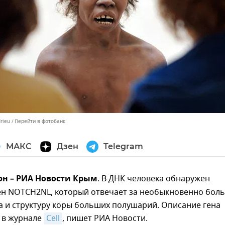
drieu
Перейти в фотобанк
МАКС
Дзен
Telegram
юн – РИА Новости Крым
. В ДНК человека обнаружен
ен NOTCH2NL, который отвечает за необыкновенно бол
а и структуру коры больших полушарий. Описание гена
 в журнале
Cell
, пишет РИА Новости.