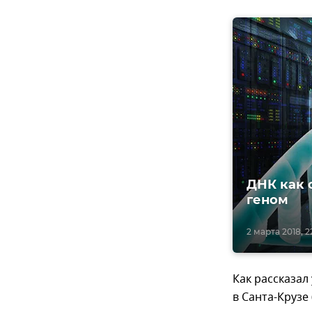
ДНК как 
геном
2 марта 2018, 2
Как рассказал
в Санта-Крузе