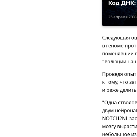
Код ДНК:
25 апреля 2018,
Следующая ош
в геноме про
поменявший п
эволюции наш
Проведя опыт
к тому, что з
и реже делить
"Одна стволов
двум нейронам
NOTCH2NL зас
мозгу вырасти
небольшое изм