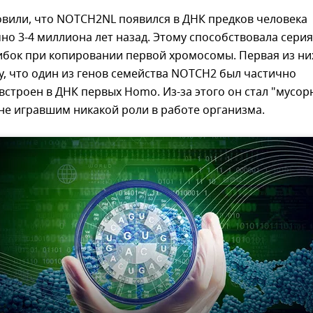
овили, что NOTCH2NL появился в ДНК предков человека
о 3-4 миллиона лет назад. Этому способствовала серия
ибок при копировании первой хромосомы. Первая из ни
у, что один из генов семейства NOTCH2 был частично
встроен в ДНК первых Homo. Из-за этого он стал "мусо
не игравшим никакой роли в работе организма.