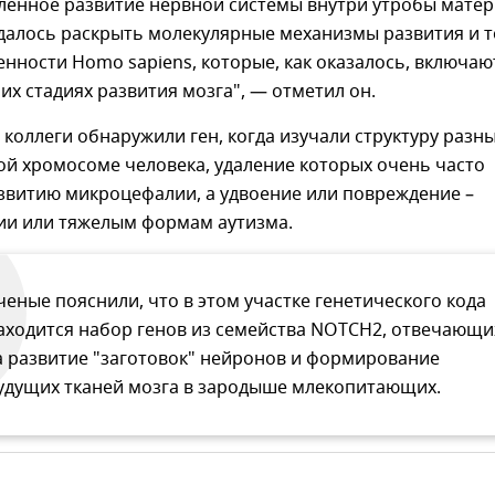
ленное развитие нервной системы внутри утробы матер
далось раскрыть молекулярные механизмы развития и т
енности Homo sapiens, которые, как оказалось, включаю
их стадиях развития мозга", — отметил он.
о коллеги обнаружили ген, когда изучали структуру разн
ой хромосоме человека, удаление которых очень часто
звитию микроцефалии, а удвоение или повреждение –
ии или тяжелым формам аутизма.
ченые пояснили, что в этом участке генетического кода
аходится набор генов из семейства NOTCH2, отвечающи
а развитие "заготовок" нейронов и формирование
удущих тканей мозга в зародыше млекопитающих.