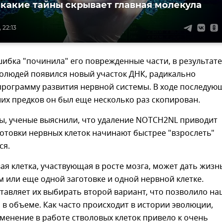
 какие тайны скрывает главная молекула
 22:13
ибка "починила" его поврежденные части, в результате
толюдей появился новый участок ДНК, радикально
рограмму развития нервной системы. В ходе последую
их предков он был еще несколько раз скопирован.
ы, ученые выяснили, что удаление NOTCH2NL приводит
аготовки нервных клеток начинают быстрее "взрослеть"
ся.
ая клетка, участвующая в росте мозга, может дать жизн
 или еще одной заготовке и одной нервной клетке.
тавляет их выбирать второй вариант, что позволило н
 в объеме. Как часто происходит в истории эволюции,
енение в работе стволовых клеток привело к очень