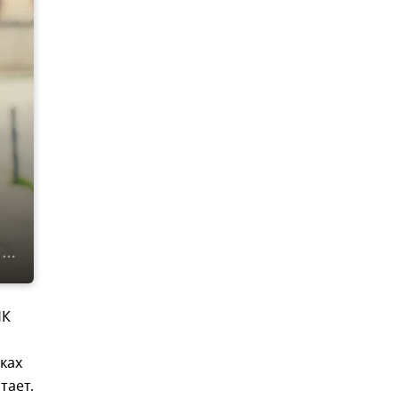
НК
вках
тает.