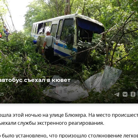
автобус съехал в кювет
:25
ошла этой ночью на улице Блюхера. На место происшес
ыехали службы экстренного реагирования.
 было установлено, что произошло столкновение легко