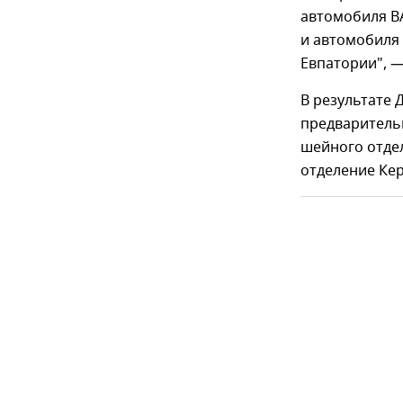
автомобиля ВА
и автомобиля
Евпатории", —
В результате 
предваритель
шейного отде
отделение Ке