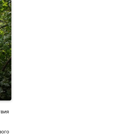
твия
вого