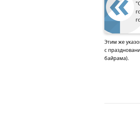
"
г
г
Этим же указо
с праздновани
байрама).