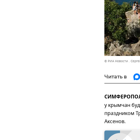
© РИА Новости . Серг
Читать в
СИМФЕРОПОЛЬ
у крымчан буд
праздником Тр
Аксенов.