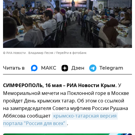
© РИА Новости . Владимир Песня
Перейти в фотобанк
Читать в
МАКС
Дзен
Telegram
СИМФЕРОПОЛЬ, 16 мая – РИА Новости Крым.
У
Мемориальной мечети на Поклонной горе в Москве
пройдет День крымских татар. Об этом со ссылкой
на зампредседателя Совета муфтиев России Рушана
Аббясова сообщает
крымско-татарская версия 
портала "Россия для всех"
.