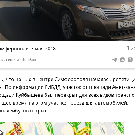
имферополе. 7 мая 2018
1
из
ым
Перейти в фотобанк
ть, что ночью в центре Симферополя началась репетиц
ы. По информации ГИБДД, участок от площади Амет-хан
лощади Куйбышева был перекрыт для всех видов транспо
тоящее время на этом участке проезд для автомобилей,
роллейбусов открыт.