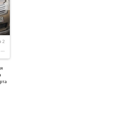
Пробки в Симферополе. 7 мая 2018
 2
© РИА Новости Крым
Перейти в фотобанк
ия
а
рта