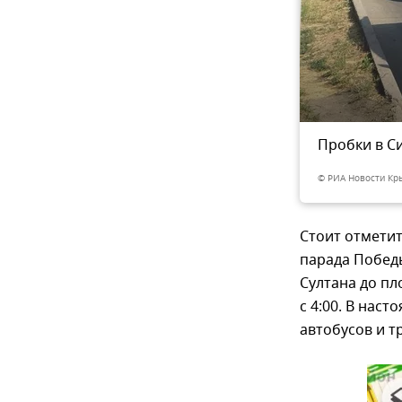
2018
Пробки в С
2
из 2
© РИА Новости Кр
Стоит отмети
парада Побед
Султана до п
с 4:00. В нас
автобусов и т