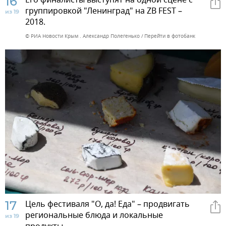
16
Его финалисты выступят на одной сцене с
группировкой "Ленинград" на ZB FEST –
из 19
2018.
© РИА Новости Крым . Александр Полегенько
Перейти в фотобанк
17
Цель фестиваля "О, да! Еда" – продвигать
региональные блюда и локальные
из 19