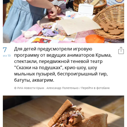
7
Для детей предусмотрели игровую
программу от ведущих аниматоров Крыма,
из 19
спектакли, передвижной теневой театр
"Сказки на подушках", крио-шоу, шоу
мыльных пузырей, беспроигрышный тир,
батуты, аквагрим.
© РИА Новости Крым . Александр Полегенько
Перейти в фотобанк