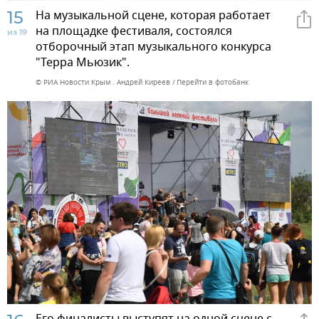
15
На музыкальной сцене, которая работает
на площадке фестиваля, состоялся
из 19
отборочный этап музыкального конкурса
"Терра Мьюзик".
© РИА Новости Крым . Андрей Киреев
Перейти в фотобанк