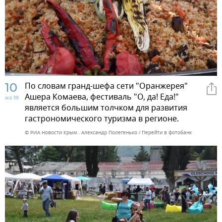
10
По словам гранд-шефа сети "Оранжерея"
Ашера Комаева, фестиваль "О, да! Еда!"
из 19
является большим толчком для развития
гастрономического туризма в регионе.
© РИА Новости Крым . Александр Полегенько
Перейти в фотобанк