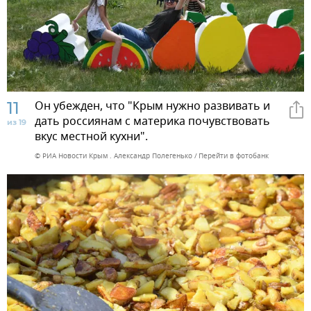
11
Он убежден, что "Крым нужно развивать и
дать россиянам с материка почувствовать
из 19
вкус местной кухни".
© РИА Новости Крым . Александр Полегенько
Перейти в фотобанк