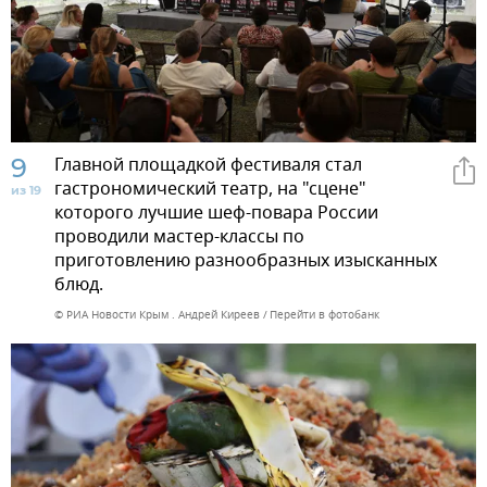
9
Главной площадкой фестиваля стал
гастрономический театр, на "сцене"
из 19
которого лучшие шеф-повара России
проводили мастер-классы по
приготовлению разнообразных изысканных
блюд.
© РИА Новости Крым . Андрей Киреев
Перейти в фотобанк