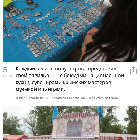
5
Каждый регион полуострова представил
свой павильон — с блюдами национальной
из 18
кухни, сувенирами крымских мастеров,
музыкой и танцами.
© РИА Новости Крым . Владислав Сергиенко
Перейти в фотобанк