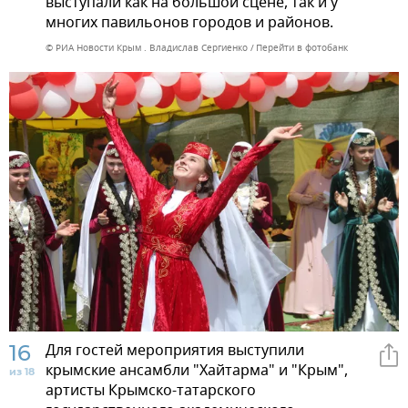
выступали как на большой сцене, так и у
многих павильонов городов и районов.
© РИА Новости Крым . Владислав Сергиенко
Перейти в фотобанк
16
Для гостей мероприятия выступили
крымские ансамбли "Хайтарма" и "Крым",
из 18
артисты Крымско-татарского