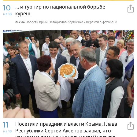
10
... и турнир по национальной борьбе
куреш.
из 18
© РИА Новости Крым . Владислав Сергиенко
Перейти в фотобанк
11
Посетили праздник и власти Крыма. Глава
Республики Сергей Аксенов заявил, что
из 18