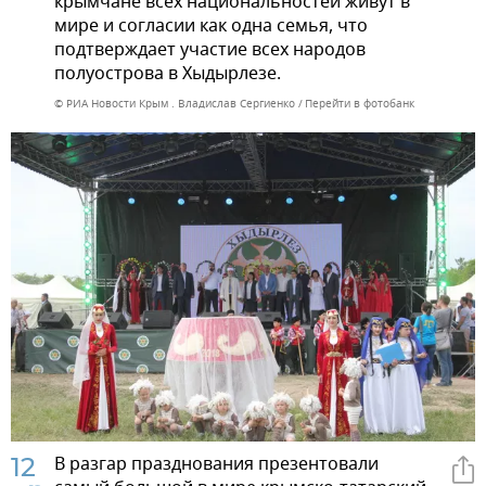
крымчане всех национальностей живут в
мире и согласии как одна семья, что
подтверждает участие всех народов
полуострова в Хыдырлезе.
© РИА Новости Крым . Владислав Сергиенко
Перейти в фотобанк
12
В разгар празднования презентовали