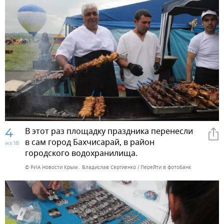
4
В этот раз площадку праздника перенесли
в сам город Бахчисарай, в район
из 18
городского водохранилища.
© РИА Новости Крым . Владислав Сергиенко
Перейти в фотобанк