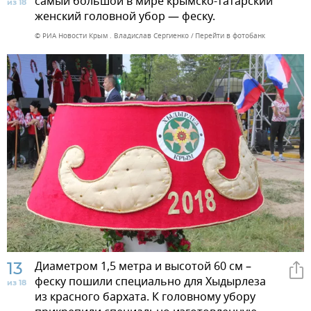
самый большой в мире крымско-татарский
из 18
женский головной убор — феску.
© РИА Новости Крым . Владислав Сергиенко
Перейти в фотобанк
13
Диаметром 1,5 метра и высотой 60 см –
феску пошили специально для Хыдырлеза
из 18
из красного бархата. К головному убору