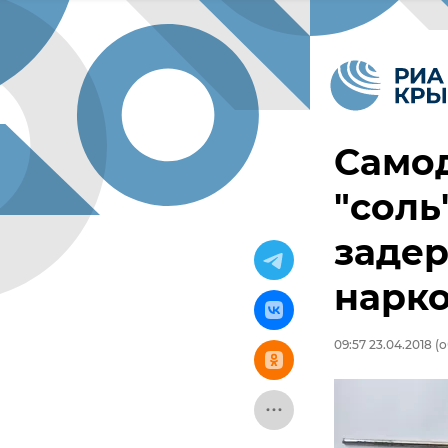
Самод
"соль
заде
нарк
09:57 23.04.2018
(о