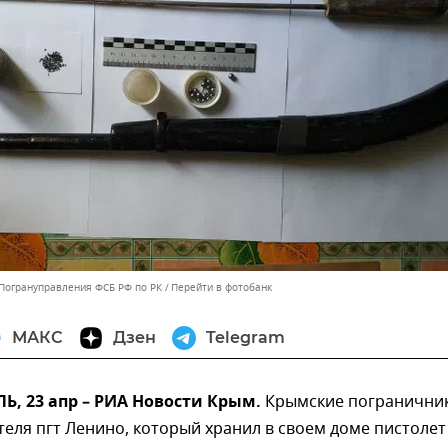
 Погрануправления ФСБ РФ по РК
Перейти в фотобанк
МАКС
Дзен
Telegram
, 23 апр – РИА Новости Крым.
Крымские погранични
еля пгт Ленино, который хранил в своем доме пистолет