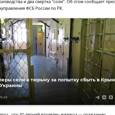
оизводства и два свертка "соли". Об этом сообщает прес
нуправления ФСБ России по РК.
еры сели в тюрьму за попытку сбыть в Крым
с Украины
15:49
лось, что 41-летний владелец жилища — гражданин