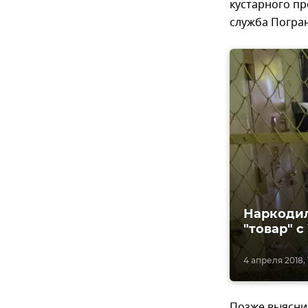
кустарного пр
служба Погра
Наркодил
"товар" 
4 апреля 2018, 
Позже выясни