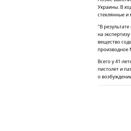
Украины. В хо
стеклянные и 
"В результате
на экспертизу
вещество соде
производное N
Всего у 41-ле
пистолет и па
о возбуждении