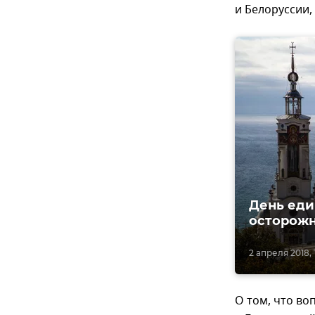
и Белоруссии,
День еди
осторожн
2 апреля 2018, 
О том, что в