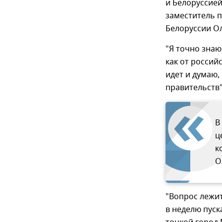
и Белоруссие
заместитель 
Белоруссии Ол
"Я точно знаю
как от российс
идет и думаю,
правительств"
В
ц
к
О
"Вопрос лежит
в неделю пус