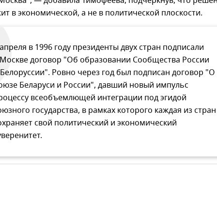
Москва", — добавила Тимофеева, подчеркнув, что реше
т в экономической, а не в политической плоскости.
 апреля в 1996 году президенты двух стран подписали
 Москве договор "Об образовании Сообщества России
 Белоруссии". Ровно через год был подписан договор "О
оюзе Беларуси и России", давший новый импульс
роцессу всеобъемлющей интеграции под эгидой
оюзного государства, в рамках которого каждая из стран
охраняет свой политический и экономический
уверенитет.