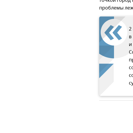
точкой город 
проблемы лежи
2
в
и
С
п
с
с
с