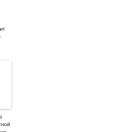
ит
е
з
тной