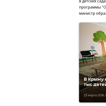
в детских сад
программы "От
министр образ
В Крыму 
тыс дете
23 марта 2018, 