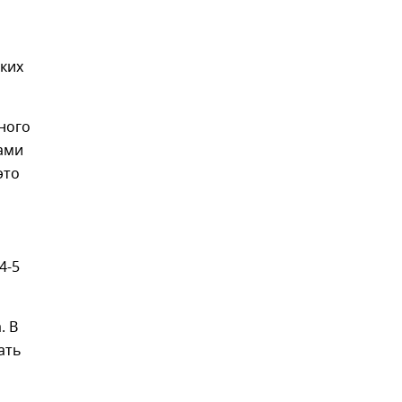
ких
ного
ами
это
4-5
. В
ать