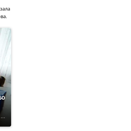
азала
ва.
60