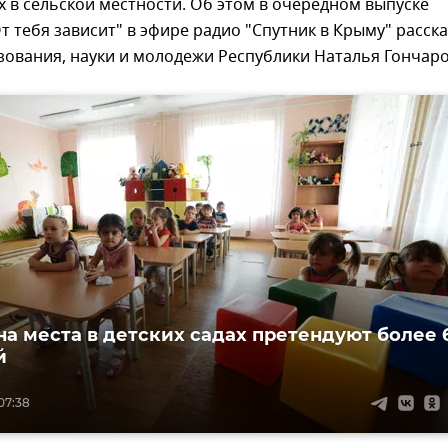
ах в сельской местности. Об этом в очередном выпуске
 тебя зависит" в эфире радио "Спутник в Крыму" расск
ования, науки и молодежи Республики Наталья Гончаро
на места в детских садах претендуют более 
й
07:38