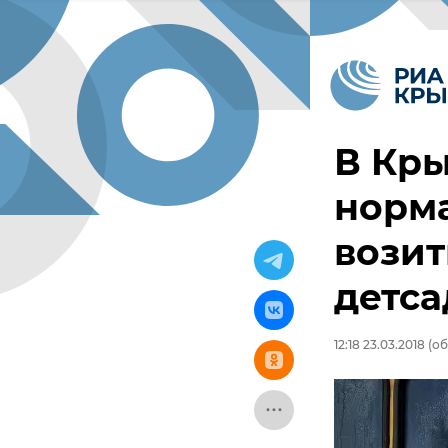
В Кры
норм
возит
детс
12:18 23.03.2018
(об