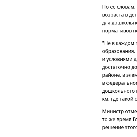
По ее словам,
возраста в де
для дошкольн
нормативов не
"Не в каждом 
образования.
и условиями д
достаточно д
районе, в эле
в федеральном
дошкольного в
км, где такой 
Министр отмет
то же время Г
решение этого