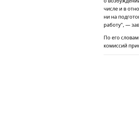
о возбуждении
числе и в отн
ни на подгото
работу", — з
По его словам
комиссий прис