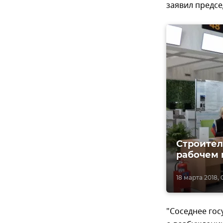
заявил предс
Строител
рабочем 
18 марта 2018, 
"Соседнее гос