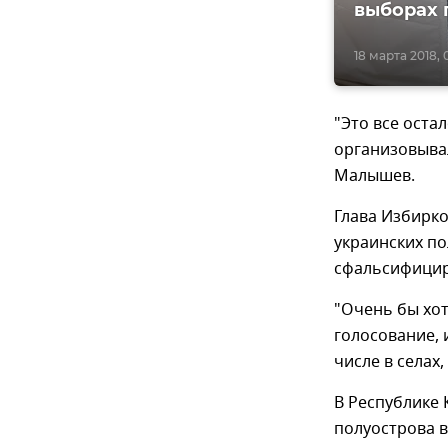
выборах 
18 марта 2018, 
"Это все оста
организовывал
Малышев.
Глава Избирк
украинских по
сфальсифициро
"Очень бы хот
голосование, 
числе в селах
В Республике 
полуострова 