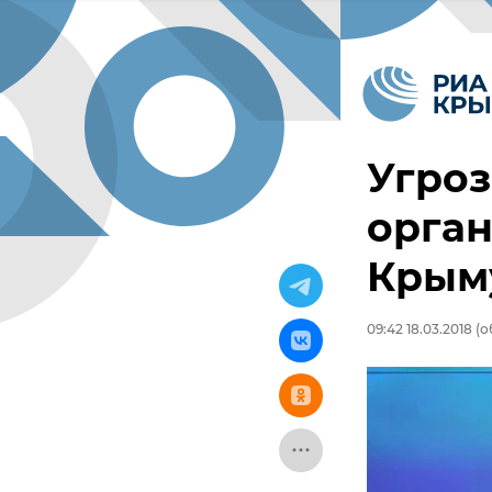
Угроз
орга
Крым
09:42 18.03.2018
(об