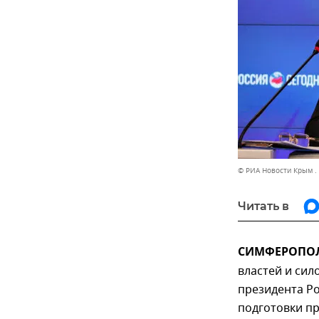
© РИА Новости Крым .
Читать в
СИМФЕРОПОЛЬ
властей и сил
президента Ро
подготовки п