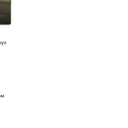
нул
ом