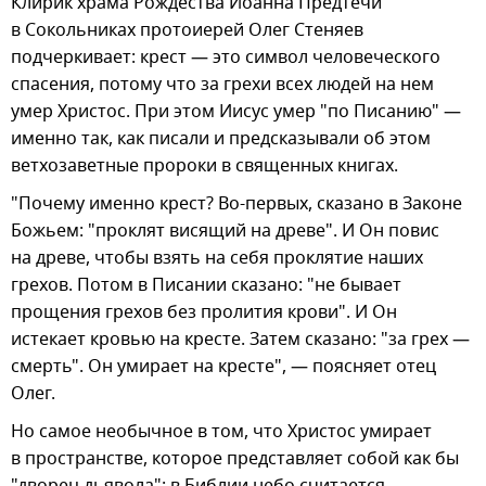
Клирик храма Рождества Иоанна Предтечи
в Сокольниках протоиерей Олег Стеняев
подчеркивает: крест — это символ человеческого
спасения, потому что за грехи всех людей на нем
умер Христос. При этом Иисус умер "по Писанию" —
именно так, как писали и предсказывали об этом
ветхозаветные пророки в священных книгах.
"Почему именно крест? Во-первых, сказано в Законе
Божьем: "проклят висящий на древе". И Он повис
на древе, чтобы взять на себя проклятие наших
грехов. Потом в Писании сказано: "не бывает
прощения грехов без пролития крови". И Он
истекает кровью на кресте. Затем сказано: "за грех —
смерть". Он умирает на кресте", — поясняет отец
Олег.
Но самое необычное в том, что Христос умирает
в пространстве, которое представляет собой как бы
"дворец дьявола": в Библии небо считается