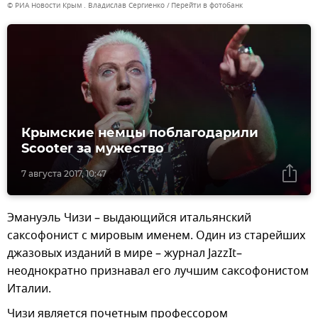
© РИА Новости Крым . Владислав Сергиенко
Перейти в фотобанк
Крымские немцы поблагодарили
Scooter за мужество
7 августа 2017, 10:47
Эмануэль Чизи – выдающийся итальянский
саксофонист с мировым именем. Один из старейших
джазовых изданий в мире – журнал JazzIt–
неоднократно признавал его лучшим саксофонистом
Италии.
Чизи является почетным профессором