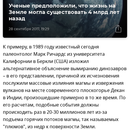
Ученые предположили, что жизнь на
Земле могла существовать 4 млрд лет
назад
28 сентября 2017, 19:29
К примеру, в 1989 году известный сегодня
палеонтолог Марк Ричардс из университета
Калифорнии в Беркли (США) изложил
альтернативное объяснение вымиранию динозавров
– в его представлении, причиной их исчезновения
послужили массовые излияния магмы и извержения
вулканов на месте современного плоскогорье Декан
в Индии, произошедшие примерно в то же время. По
его расчетам, подобные события должны
происходить раз в 20-30 миллионов лет из-за
подъема горячих потоков магмы, так называемых
"плюмов", из недр к поверхности Земли.