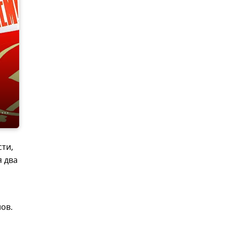
ти,
я два
ов.