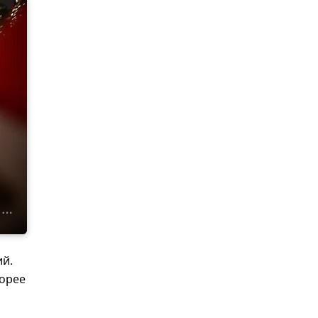
ий.
корее