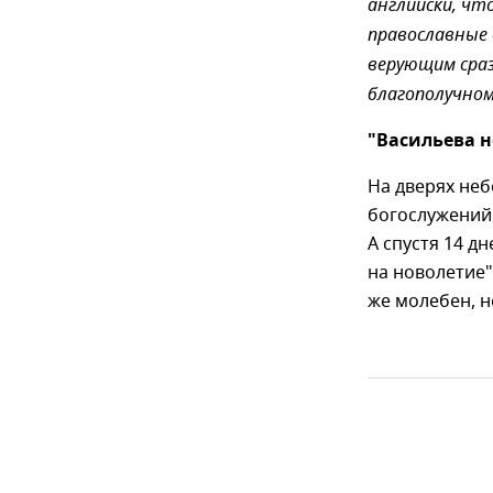
английски, чт
православные 
верующим сраз
благополучном
"Васильева н
На дверях не
богослужений.
А спустя 14 д
на новолетие"
же молебен, н