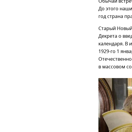
Обычай встреч
До этого наши
год страна пр
Старый Новый
Декрета о вве
календаря. В 
1929-го 1 янв
Отечественно
в массовом со