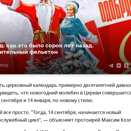
: как это было сорок лет назад.
ительный фельетон
19:52
ыть церковный календарь примерно десятилетней давнос
увидеть, что новогодний молебен в Церкви совершаетс
4 сентября и 14 января, по новому стилю.
й все просто. "Тогда, 14 сентября, начинается новый
ослужебный цикл", — объясняет протоирей Максим Козл