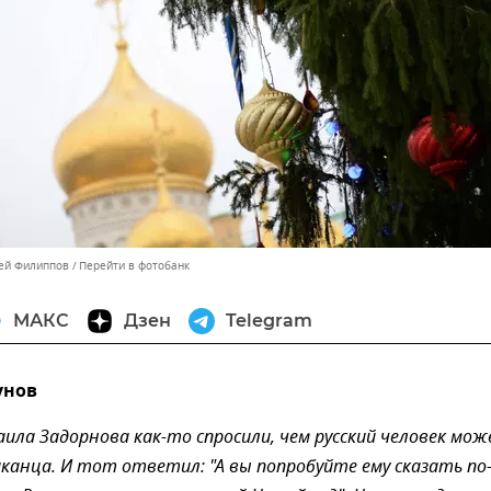
сей Филиппов
Перейти в фотобанк
МАКС
Дзен
Telegram
унов
ила Задорнова как-то спросили, чем русский человек мо
канца. И тот ответил: "А вы попробуйте ему сказать по