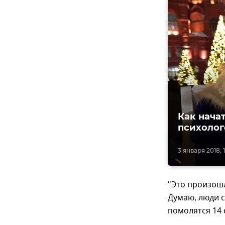
Как нача
психолог
3 января 2018, 
"Это произошл
Думаю, люди с
помолятся 14 