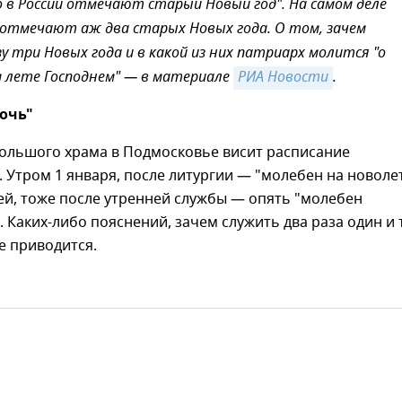
о в России отмечают старый Новый год". На самом деле
отмечают аж два старых Новых года. О том, зачем
у три Новых года и в какой из них патриарх молится "о
 лете Господнем" — в материале
РИА Новости
.
очь"
большого храма в Подмосковье висит расписание
 Утром 1 января, после литургии — "молебен на новолет
ней, тоже после утренней службы — опять "молебен
. Каких-либо пояснений, зачем служить два раза один и 
е приводится.