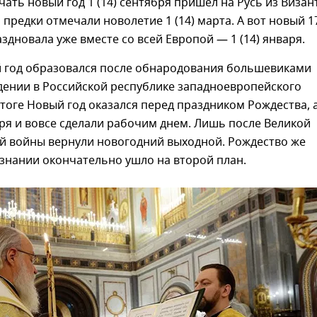
ать новый год 1 (14) сентября пришел на Русь из Визан
 предки отмечали новолетие 1 (14) марта. А вот новый 1
аздновала уже вместе со всей Европой — 1 (14) января.
 год образовался после обнародования большевиками
дении в Российской республике западноевропейского
итоге Новый год оказался перед праздником Рождества, а
аря и вовсе сделали рабочим днем. Лишь после Великой
й войны вернули новогодний выходной. Рождество же
знании окончательно ушло на второй план.