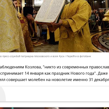
о пресс-службой патриарха Московского и всея Руси
Перейти в фотобанк
наблюдениям Козлова, "никто из современных правосла
оспринимает 14 января как праздник Нового года". Даже
лл совершает молебен на новолетие именно 31 декабря