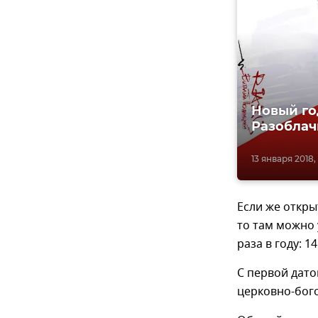
Новый год
Разоблач
13 января 2018, 
Если же откр
то там можно 
раза в году: 1
С первой дато
церковно-бог