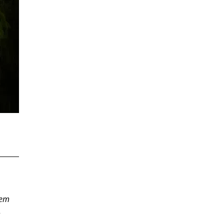
жет
-