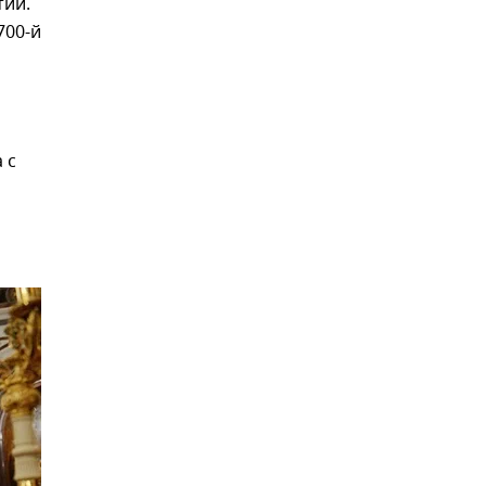
тии.
700-й
 с