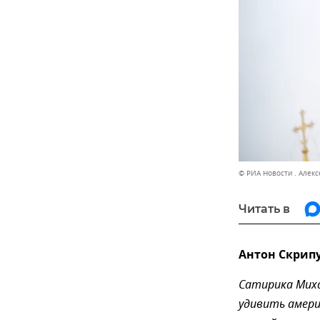
© РИА Новости . Алек
Читать в
Антон Скрип
Сатирика Миха
удивить амери