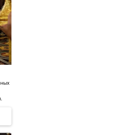
вных
.