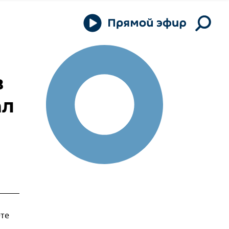
в
ал
те