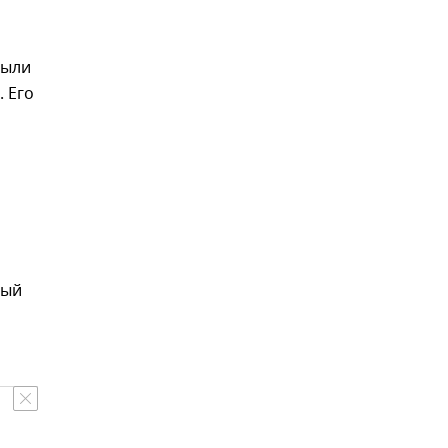
рыли
 Его
ный