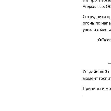
и в противога
Анджелесе. Об
Сотрудники п
огонь по напа
увезли с мест
Office
—
​От действий 
момент госпи
Причины и мо