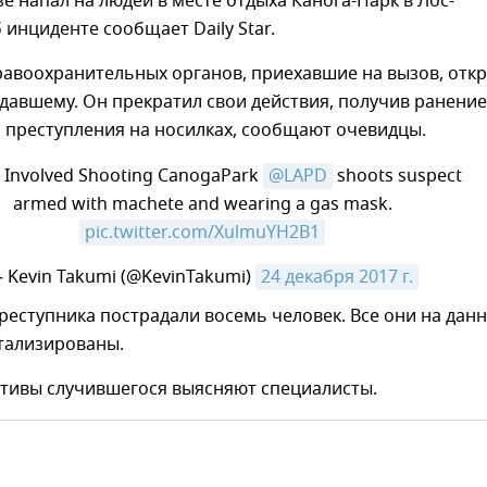
зе напал на людей в месте отдыха Канога-Парк в Лос-
 инциденте сообщает Daily Star.
равоохранительных органов, приехавшие на вызов, отк
давшему. Он прекратил свои действия, получив ранение.
а преступления на носилках, сообщают очевидцы.
r Involved Shooting CanogaPark
@LAPD
shoots suspect
armed with machete and wearing a gas mask.
pic.twitter.com/XulmuYH2B1
 Kevin Takumi (@KevinTakumi)
24 декабря 2017 г.
преступника пострадали восемь человек. Все они на дан
тализированы.
тивы случившегося выясняют специалисты.