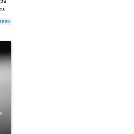
тра
в.
язи 
ы