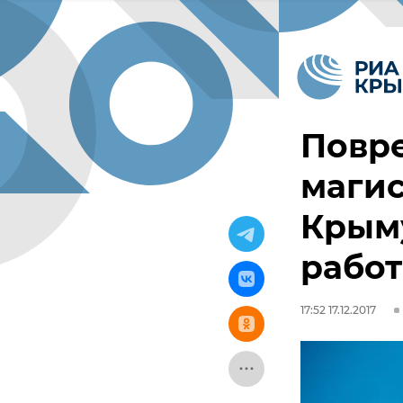
Повр
магис
Крыму
работ
17:52 17.12.2017