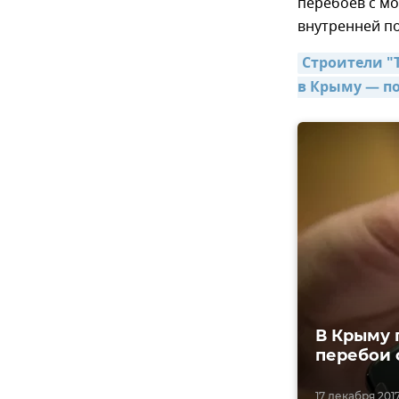
перебоев с м
внутренней п
Строители "
в Крыму — п
В Крыму 
перебои 
17 декабря 2017,