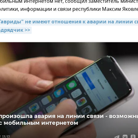
обильным интернетом нет, сообщил заместитель минис
олитики, информации и связи республики Максим Яковле
Тавриды" не имеют отношения к аварии на линии св
одрядчик >>
произошла авария на линии связи - возможн
с мобильным интернетом
 13:17