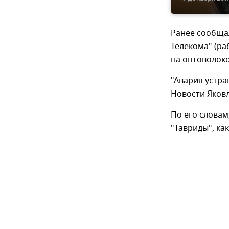
Ранее сообща
Телекома" (ра
на оптоволок
"Авария устра
Новости Яковл
По его словам
"Тавриды", ка