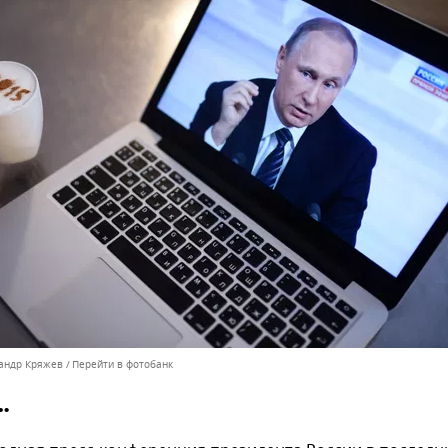
сандр Кряжев
Перейти в фотобанк
…