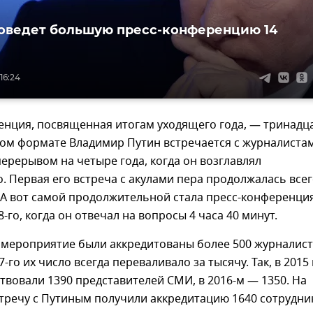
оведет большую пресс-конференцию 14
16:24
енция, посвященная итогам уходящего года, — тринадц
аком формате Владимир Путин встречается с журналиста
 перерывом на четыре года, когда он возглавлял
. Первая его встреча с акулами пера продолжалась все
 А вот самой продолжительной стала пресс-конференци
-го, когда он отвечал на вопросы 4 часа 40 минут.
а мероприятие были аккредитованы более 500 журналист
-го их число всегда переваливало за тысячу. Так, в 2015 
ствовали 1390 представителей СМИ, в 2016-м — 1350. На
речу с Путиным получили аккредитацию 1640 сотрудни