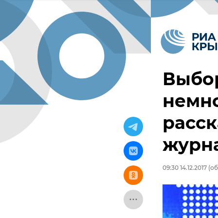
Выбо
немно
расск
журн
09:30 14.12.2017
(об