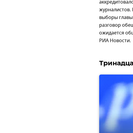
аккредитовал
журналистов.
выборы главы 
разговор обе
ожидается об
РИА Новости.
Тринадца