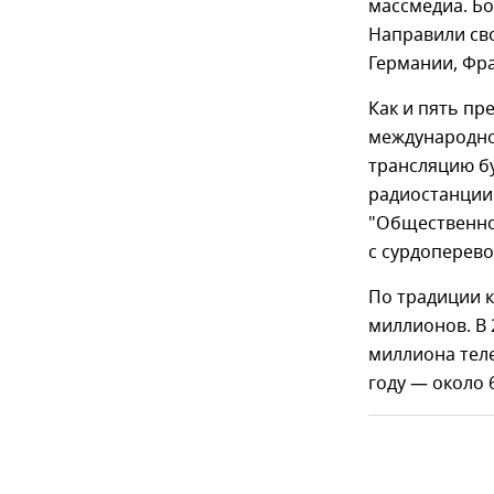
массмедиа. Бо
Направили св
Германии, Фра
Как и пять пр
международно
трансляцию бу
радиостанции 
"Общественно
с сурдоперево
По традиции к
миллионов. В 
миллиона теле
году — около 