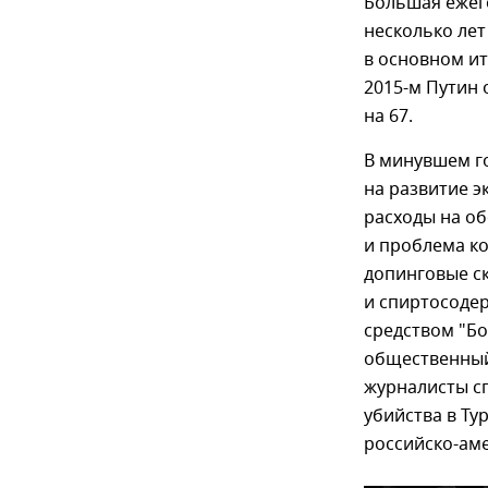
Большая ежег
несколько лет
в основном ит
2015-м Путин 
на 67.
В минувшем г
на развитие э
расходы на об
и проблема ко
допинговые с
и спиртосоде
средством "Б
общественный
журналисты сп
убийства в Ту
российско-ам