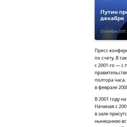
Путин пр
декабря
21 ноября 2017, 
Пресс-конфер
по счету. В т
с 2001-го — с
правительство
полтора часа.
в феврале 2008
В 2001 году н
Начиная с 2007
в зале присут
нынешнюю вст