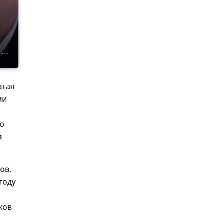
атая
ми
го
я
ов.
году
ков