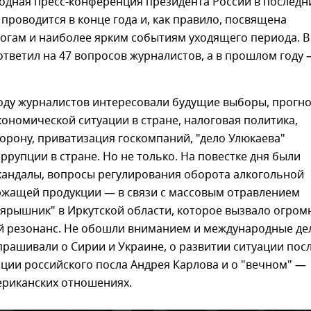
одная пресс-конференция президента России в последн
 проводится в конце года и, как правило, посвящена
огам и наиболее ярким событиям уходящего периода. В
ответил на 47 вопросов журналистов, а в прошлом году
оду журналистов интересовали будущие выборы, прогн
кономической ситуации в стране, налоговая политика,
орону, приватизация госкомпаний, "дело Улюкаева"
ррупции в стране. Но не только. На повестке дня были
кандалы, вопросы регулирования оборота алкогольной
ржащей продукции — в связи с массовым отравлением
оярышник" в Иркутской области, которое вызвало огро
 резонанс. Не обошли вниманием и международные дел
рашивали о Сирии и Украине, о развитии ситуации пос
рции российского посла Андрея Карлова и о "вечном" —
ериканских отношениях.