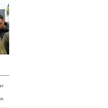
ет
о.