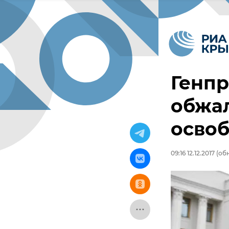
Генп
обжал
осво
09:16 12.12.2017
(обн