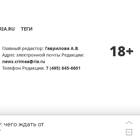
RIA.RU
ТЕГИ
18+
Главный редактор:
Гаврилова А.В.
Адрес электронной почты Редакции:
news.crimea@ria.ru
Телефон Редакции:
7 (495) 645-6601
: чего ждать от
Какой сегодня п
00:00
г