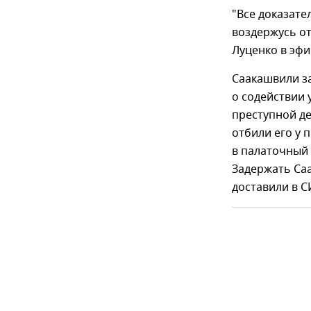
"Все доказател
воздержусь от
Луценко в эфи
Саакашвили за
о содействии 
преступной де
отбили его у 
в палаточный 
Задержать Саа
доставили в 