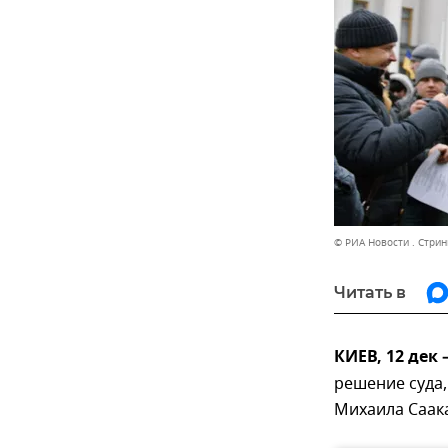
© РИА Новости . Стрин
Читать в
КИЕВ, 12 дек
решение суда,
Михаила Саак