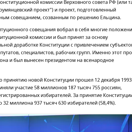
онституционной комиссии Верховного совета РФ (или т
умянцевский проект") и проект, подготовленный
ным совещанием, созванным по решению Ельцина.
итуционного совещания вобрал в себя многие положен
итуционной комиссии и был принят за основу
льной доработке Конституции с привлечением субъекто
путатов, специалистов, рабочих групп. Именно этот про
кона и был вынесен президентом на всенародное
о принятию новой Конституции прошел 12 декабря 1993
риняли участие 58 миллионов 187 тысяч 755 россиян,
егистрированных избирателей. За принятие Конституци
 32 миллиона 937 тысяч 630 избирателей (58,4%).