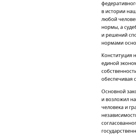
федеративног
в истории наш
любой челове
нормы, а суде
и решений спо
нормами осно
Конституция н
единой эконо
собственност
обеспечивая с
Основной зако
и возложил на
человека и гр
независимост
согласованно
государственн