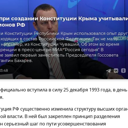
 при создании Конституции Крыма учитывал
ионов РФ
и Конституции Республики Крым использовался опыт друг
входящих в состав Российской Федерации. Так не мало
 например, из Конституции Чувашии. Об этом во время
ренции в пресс-центре МИА "Россия сегодня" В
 заявил первый заместитель Председателя Госсовета
антин Бахарев.
13:48
фициально вступила в силу 25 декабря 1993 года, в день
я.
туция РФ существенно изменила структуру высших орга
ой власти. В ней был закреплен принцип разделения
ан серьезный шаг по пути усовершенствования