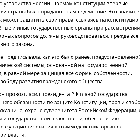
о устройства России. Нормам конституции впервые
ей страны было придано прямое действие. Это значит, 
к может защитить свои права, ссылаясь на конституци
бные и иные государственные органы при рассмотрении
рных вопросов должны руководствоваться, прежде всег
вного закона.
е предписывала, как это было ранее, предустановленно
мической системы, основанной на государственной
и, в равной мере защищая все формы собственности,
вободу развития гражданского общества.
н провозгласил президента РФ главой государства
 него обязанности по защите Конституции, прав и своб
ажданина, охране суверенитета Российской Федерации, 
и и государственной целостности, обеспечению
го функционирования и взаимодействия органов
ой власти.