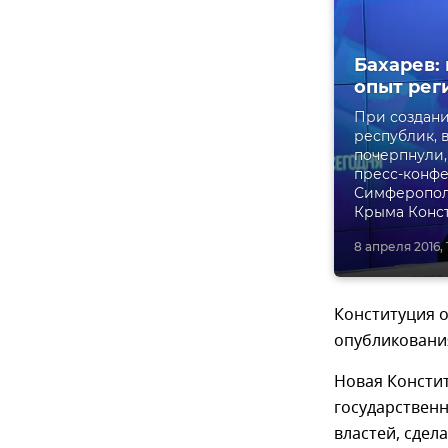
Бахарев:
опыт рег
При создани
республик, 
почерпнули,
пресс-конфе
Симферополе
Крыма Конст
8 апреля 2016, 
Конституция о
опубликовани
Новая Консти
государственн
властей, сдел