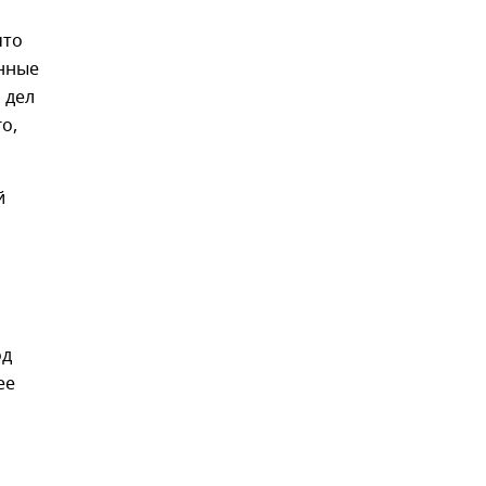
что
онные
 дел
о,
й
од
ее