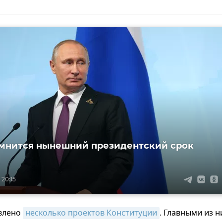
мнится нынешний президентский срок
 20:15
влено
несколько проектов Конституции
. Главными из н