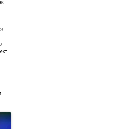
ак
ия
в
ект
и