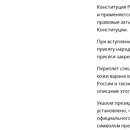
Конституция 
и применяется
правовые акт
Конституции.
При вступлен
присягу народ
присяги закре
Переплет спе
кожи варана к
России и тисн
описание этог
Указом презид
установлено,
официального
символом пре