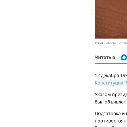
© РИА Новости . Юрий
Читать в
12 декабря 1
Конституция 
Указом презид
был объявлен
Подготовка и
противостояни