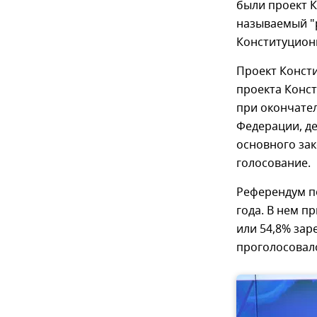
были проект К
называемый "р
Конституцион
Проект Конст
проекта Конст
при окончате
Федерации, де
основного за
голосование.
Референдум п
года. В нем п
или 54,8% зар
проголосовало