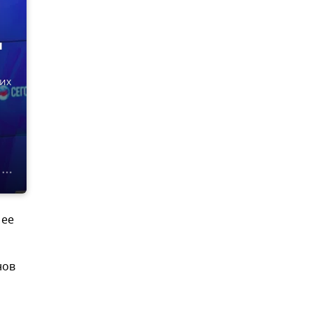
и
их
 ее
нов