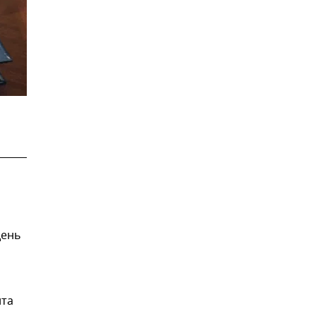
день
нта