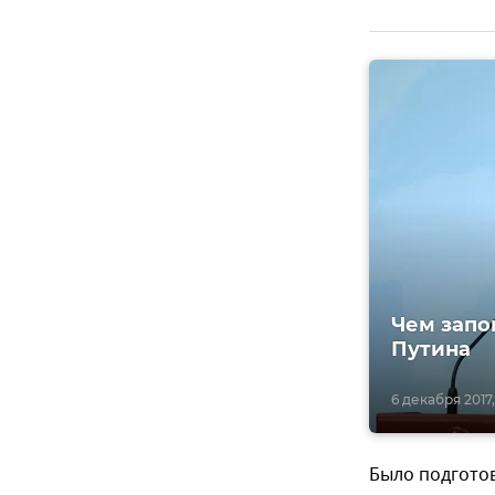
Чем запо
Путина
6 декабря 2017,
Было подгото