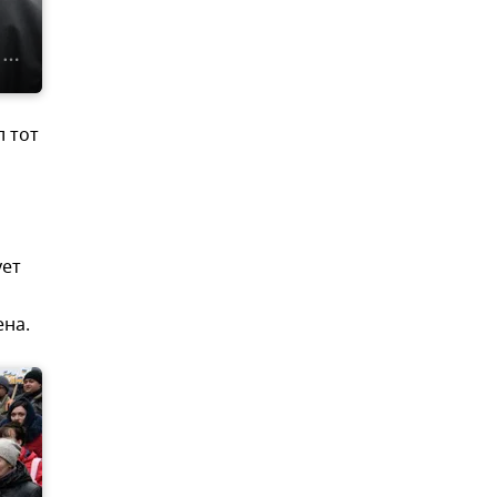
л тот
ует
ена.