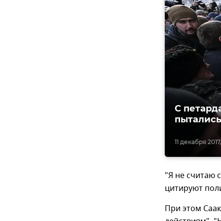
С петард
пытались
11 декабря 2017,
"Я не считаю 
цитируют пол
При этом Саак