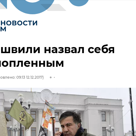
швили назвал себя
нопленным
влено: 09:13 12.12.2017)