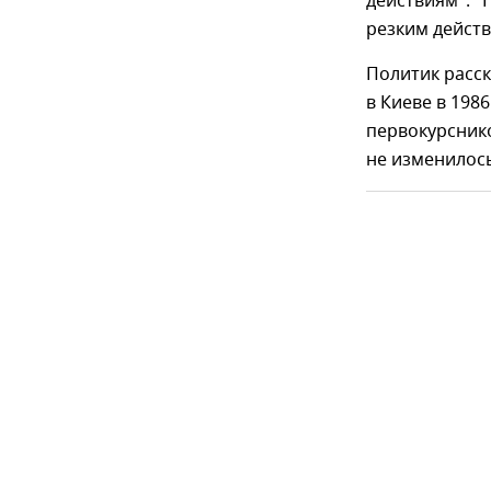
действиям". "
резким действ
Политик расск
в Киеве в 198
первокурснико
не изменилос