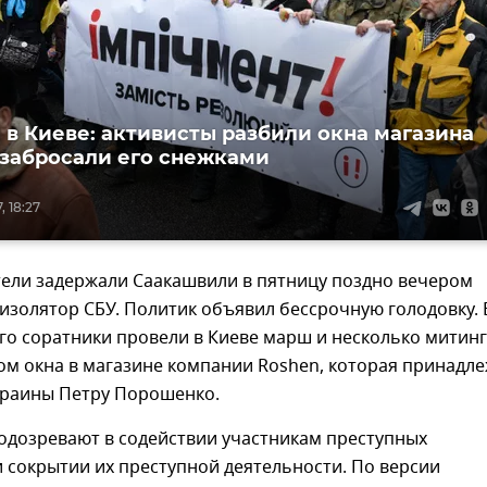
 в Киеве: активисты разбили окна магазина
 забросали его снежками
, 18:27
ели задержали Саакашвили в пятницу поздно вечером
 изолятор СБУ. Политик объявил бессрочную голодовку. 
го соратники провели в Киеве марш и несколько митинг
ом окна в магазине компании Roshen, которая принадл
краины Петру Порошенко.
одозревают в содействии участникам преступных
 сокрытии их преступной деятельности. По версии