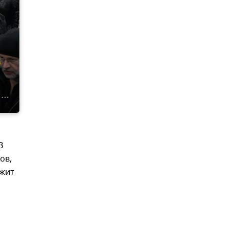
В
ов,
ежит