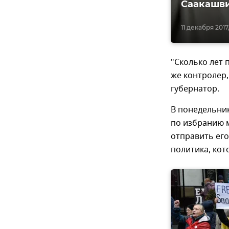
Саакашви
11 декабря 2017,
"Сколько лет 
же контролер,
губернатор.
В понедельни
по избранию 
отправить его
политика, кот