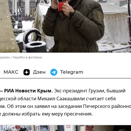
uzavkov
Перейти в фотобанк
МАКС
Дзен
Telegram
 — РИА Новости Крым.
Экс-президент Грузии, бывший
десской области Михаил Саакашвили считает себя
м. Об этом он заявил на заседании Печерского районн
де должны избрать ему меру пресечения.