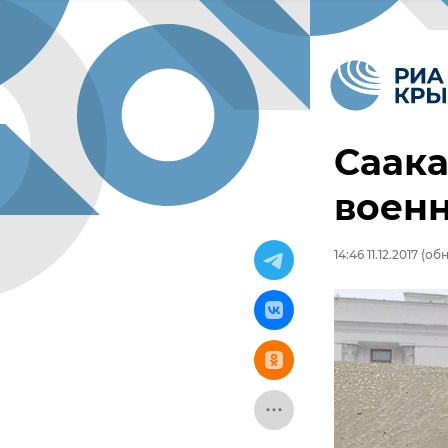
Саака
воен
14:46 11.12.2017
(обно