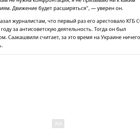
Нам не нужна конфронтация, я не призываю ни к каким
иям. Движение будет расширяться", — уверен он.
азал журналистам, что первый раз его арестовало КГБ 
6 году за антисоветскую деятельность. Тогда он был
м. Саакашвили считает, за это время на Украине ничег
ь.