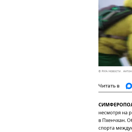
© РИА Новости . Анто
Читать в
СИМФЕРОПОЛЬ
несмотря на 
в Пхенчхан. О
спорта междун