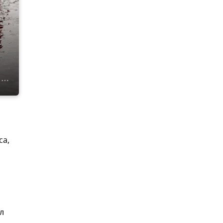
са,
л