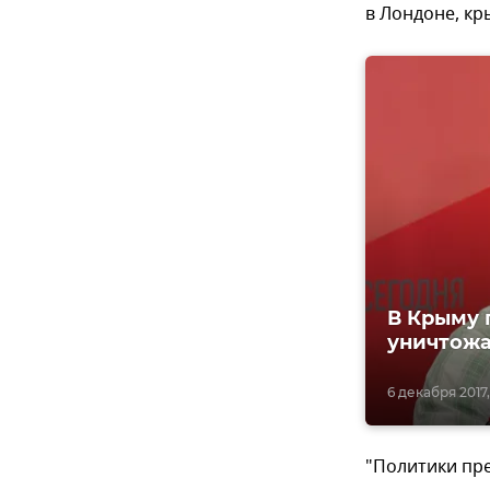
в Лондоне, кр
В Крыму 
уничтож
6 декабря 2017, 
"Политики пр