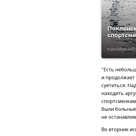
Поклонск
спортсме
6 декабря 2017,
"Есть небольш
и продолжает 
суетиться. На
находить аргу
спортсменками
были больные.
не останавлив
Во вторник и