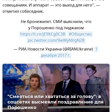
совещаниях. И аппарат — это выход для него", —
отметил собеседник.
Не бронежилет. СМИ выяснили, что
у Порошенко под пиджаком
https://t.co/jE9KCg0C3B
#Общество
pic.twitter.com/9wWyNVgN2B
— РИА Новости Украина (@RIANUkraine)
1 
декабря 2017 г.
"Смеяться или хвататься за голову": в
соцсетях высмеяли поздравление для
Порошенко