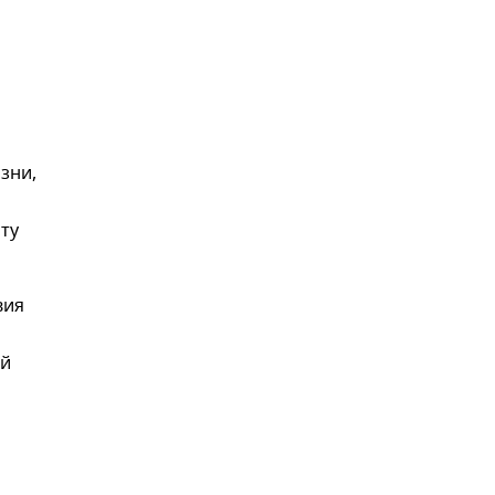
изни,
ту
вия
ой