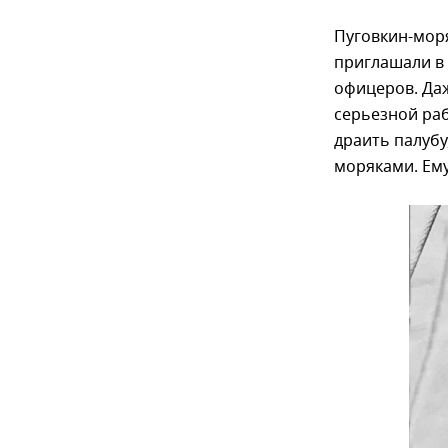
Пуговкин-моря
приглашали в 
офицеров. Даж
серьезной раб
драить палубу
моряками. Ему