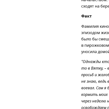
начальством.
сходят на бер
Факт
Фамилия кино
эпизодом жизн
было бы смешн
в пирожковом 
уносила домой.
"Однажды кто-
то в Вятку, – 
просьб и жалоб
не знаю, ведь
воевал. Сам я
кормить моих 
через неделю 
освобождаем п