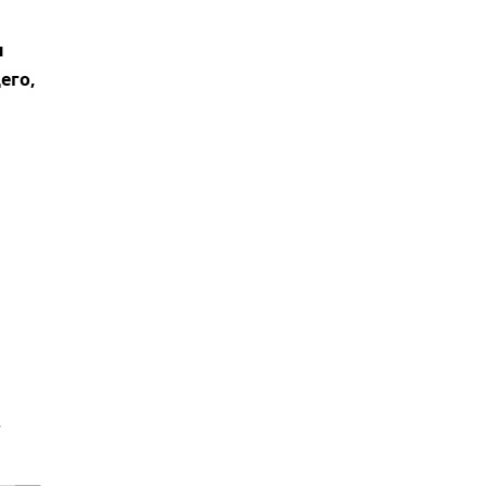
н
его,
е