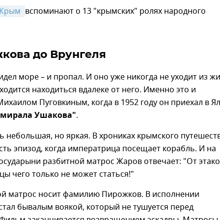
 Крым 
вспоминают о 13 "крымских" ролях народного
кова до Врунгеля
видел море – и пропал. И оно уже никогда не уходит из ж
ходится находиться вдалеке от него. Именно это и
ихаилом Пуговкиным, когда в 1952 году он приехал в Ял
дмирала Ушакова"
.
ь небольшая, но яркая. В хрониках крымского путешест
есть эпизод, когда императрица посещает корабль. И на
осударыни разбитной матрос Жаров отвечает: "От этак
ы чего только не может статься!"
ой матрос носит фамилию Пирожков. В исполнении
стал бывалым воякой, который не тушуется перед