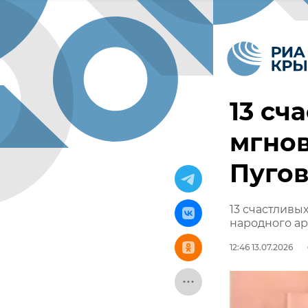
13 сч
мгно
Пуго
13 счастливы
народного ар
12:46 13.07.2026