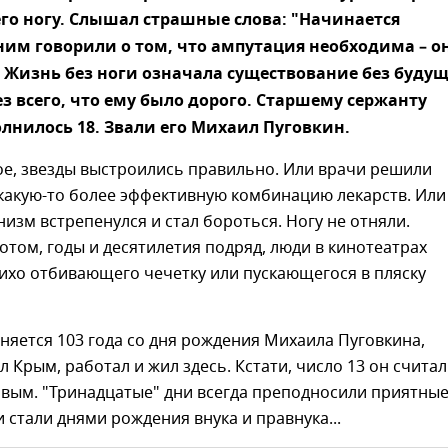
го ногу. Слышал страшные слова: "Начинается
 ним говорили о том, что ампутация необходима – о
 Жизнь без ноги означала существование без будущ
ез всего, что ему было дорого. Старшему сержанту
лнилось 18. Звали его Михаил Пуговкин.
ое, звезды выстроились правильно. Или врачи решили
какую-то более эффективную комбинацию лекарств. Или
изм встрепенулся и стал бороться. Ногу не отняли.
отом, годы и десятилетия подряд, люди в кинотеатрах
ихо отбивающего чечетку или пускающегося в пляску
няется 103 года со дня рождения Михаила Пуговкина,
 Крым, работал и жил здесь. Кстати, число 13 он считал
ивым. "Тринадцатые" дни всегда преподносили приятны
 стали днями рождения внука и правнука...