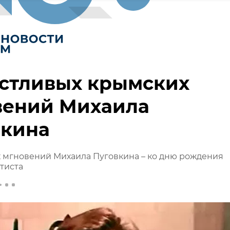
астливых крымских
вений Михаила
вкина
х мгновений Михаила Пуговкина – ко дню рождения
тиста