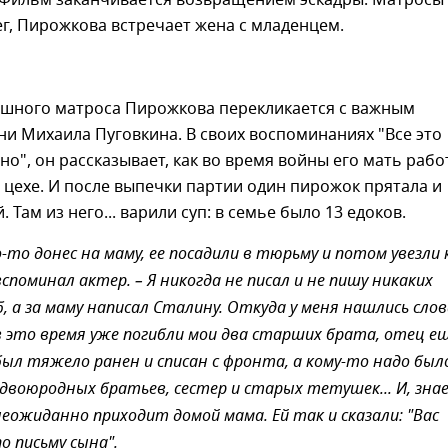
 Фильм заканчивается возвращением эскадры. Матросы
ег, Пирожкова встречает жена с младенцем.
шного матроса Пирожкова перекликается с важным
и Михаила Пуговкина. В своих воспоминаниях "Все это
о", он рассказывает, как во время войны его мать рабо
цехе. И после выпечки партии один пирожок прятала и
 Там из него... варили суп: в семье было 13 едоков.
то донес на маму, ее посадили в тюрьму и потом увезли 
вспоминал актер. – Я никогда не писал и не пишу никаких
, а за маму написал Сталину. Откуда у меня нашлись слов
 в это время уже погибли мои два старших брата, отец е
 был тяжело ранен и списан с фронта, а кому-то надо был
двоюродных братьев, сестер и старых тетушек... И, зна
неожиданно приходит домой мама. Ей так и сказали: "Вас
о письму сына".