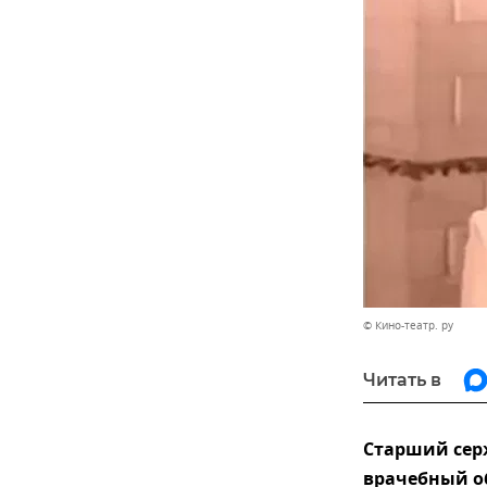
© Кино-театр. ру
Читать в
Старший сер
врачебный об