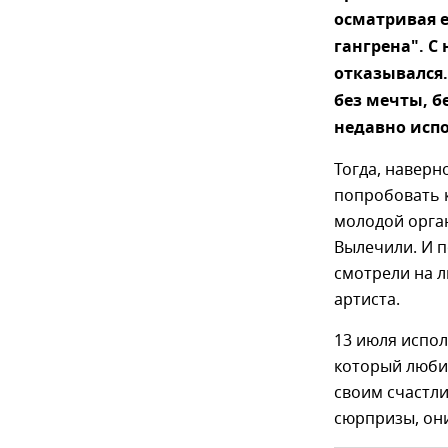
осматривая е
гангрена". С
отказывался.
без мечты, б
недавно испо
Тогда, наверн
попробовать 
молодой орган
Вылечили. И п
смотрели на л
артиста.
13 июля испол
который любил
своим счастл
сюрпризы, они