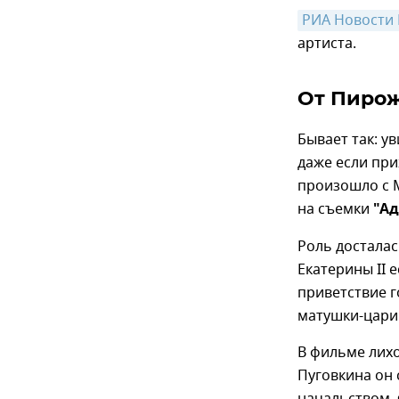
РИА Новости
артиста.
От Пирож
Бывает так: у
даже если при
произошло с М
на съемки
"А
Роль досталас
Екатерины II 
приветствие г
матушки-цариц
В фильме лих
Пуговкина он 