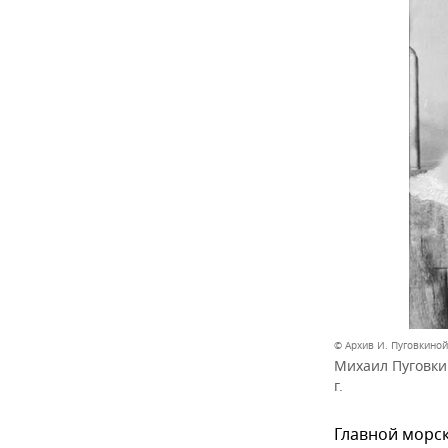
© Архив И. Пуговкино
Михаил Пуговки
г.
Главной морск