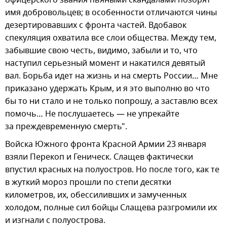
имя добровольцев; в особенности отличаются чины
дезертировавших с фронта частей. Вдобавок
спекуляция охватила все слои общества. Между тем,
забывшие свою честь, видимо, забыли и то, что
наступил серьезный момент и накатился девятый
вал. Борьба идет на жизнь и на смерть России… Мне
приказано удержать Крым, и я это выполню во что
бы то ни стало и не только попрошу, а заставлю всех
помочь… Не послушаетесь — не упрекайте
за преждевременную смерть".
Войска Южного фронта Красной Армии 23 января
взяли Перекоп и Геническ. Слащев фактически
впустил красных на полуостров. Но после того, как те
в жуткий мороз прошли по степи десятки
километров, их, обессиливших и замученных
холодом, полные сил бойцы Слащева разгромили их
и изгнали с полуострова.