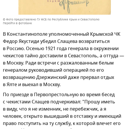
© Фото предоставлено ГУ ФСБ по Республике Крым и Севастополю
Перейти в фотобанк
В Константинополе уполномоченный Крымской ЧК
Федор Якустиди убедил Слащева возвратиться
в Россию. Осенью 1921 года генерала в окружении
чекистов тайно доставили в Севастополь, а оттуда —
в Москву. Ради встречи с разжалованным белым
генералом руководивший операцией по его
возвращению Дзержинский даже прервал отдых
в Ялте и выехал в Москву.
По приезде в Первопрестольную во время бесед
с чекистами Слащев подчеркивал: "Прошу иметь
в виду, что я не изменник, не перебежчик, а я
человек, открыто вышедший в отставку и имеющий
право поступить на ту службу, к которой влечет его