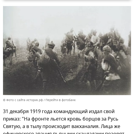
© Фото с сайта историк.рф
Перейти в фотобанк
31 декабря 1919 года командующий издал свой
приказ: "На фронте льется кровь борцов за Русь
Святую, а в тылу происходит вакханалия. Лица же
офицерского звания пьяными скандалами позорят