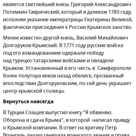
является светлейший князь Григорий Александрович
Потемкин-Таврический, который в далеком 1783 году,
исполняя указание императрицы Екатерины Великой,
фактически присоединил к России Крымское ханство.
Менее известен другой князь, Василий Михайлович
Долгоруков-Крымский. В 1771 году русские войска
под его командованием одержали победу
над турецко-татарскими войсками и овладели
Крымом. Установленный в его честь в Симферополе
более полутора веков назад обелиск, прозванный
впоследствии Долгоруковским, по сей день украшает
центр крымской столицы.
Вернуться навсегда
В Турции Слащев выпустил книгу "Я обвиняю.
Оборона и сдача Крыма", в которой написал правду
о Крымской компании. В ответ на критику Петр
Врангель лишил генерала воинского звания и права