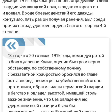
декабря 1914 года Слащева вновь определили в лейб-
гвардии Финляндский полк, в рядах которого он
и воевал. В ходе боевых действий его дважды
контузило, пять раз он получал ранения. Был среди
прочих наград удостоен ордена Святого Георгия 4-й
степени.
"За то, что 20-го июля 1915 года, командуя ротой
в бою у деревни Кулик, оценив быстро и верно
обстановку, по собственному почину
с беззаветной храбростью бросился во главе
роты вперед, несмотря на убийственный огонь
противника, обратил части германской гвардии
в бегство и овладел высотой, имевшей столь
важное значение, что без овладения ею
удержание всей позиции было бы
невозможно", — гласил Высочайший приказ