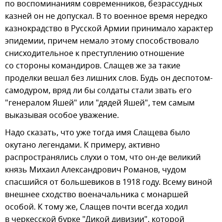
по воспоминаниям современников, безрассудных
казней он не допускал. В то военное время нередко
казнокрадство в Русской Армии принимало характер
эпидемии, причем немало этому способствовало
снисходительное к преступлению отношение
со стороны командиров. Слащев же за такие
проделки вешал без лишних слов. Будь он деспотом-
самодуром, вряд ли бы солдаты стали звать его
"генералом Яшей" или "дядей Яшей", тем самым
выказывая особое уважение.
Надо сказать, что уже тогда имя Слащева было
окутано легендами. К примеру, активно
распространялись слухи о том, что он-де великий
князь Михаил Александрович Романов, чудом
спасшийся от большевиков в 1918 году. Всему виной
внешнее сходство военачальника с монаршей
особой. К тому же, Слащев почти всегда ходил
в черкесской бурке "Дикой дивизии", которой