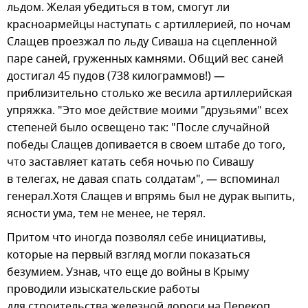
льдом. Желая убедиться в том, смогут ли
красноармейцы наступать с артиллерией, по ночам
Слащев проезжал по льду Сиваша на сцепленной
паре саней, груженных камнями. Общий вес саней
достигал 45 пудов (738 килограммов!) —
приблизительно столько же весила артиллерийская
упряжка. "Это мое действие моими "друзьями" всех
степеней было освещено так: "После случайной
победы Слащев допивается в своем штабе до того,
что заставляет катать себя ночью по Сивашу
в телегах, не давая спать солдатам", — вспоминал
генерал.Хотя Слащев и впрямь был не дурак выпить,
ясности ума, тем не менее, не терял.
Притом что иногда позволял себе инициативы,
которые на первый взгляд могли показаться
безумием. Узнав, что еще до войны в Крыму
проводили изыскательские работы
для строительства железной дороги на Перекоп,